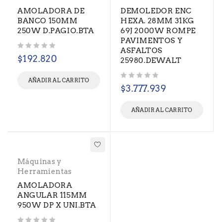
AMOLADORA DE
DEMOLEDOR ENC
BANCO 150MM
HEXA. 28MM 31KG
250W D.PAGIO.BTA
69J 2000W ROMPE
PAVIMENTOS Y
ASFALTOS
Valorado con
de 5
$
192.820
25980.DEWALT
AÑADIR AL CARRITO
Valorado con
de 5
$
3.777.939
AÑADIR AL CARRITO
Máquinas y
Herramientas
AMOLADORA
ANGULAR 115MM
950W DP X UNI.BTA