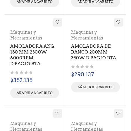
AÑADIR AL CARRITO
AÑADIR AL CARRITO
Máquinas y
Máquinas y
Herramientas
Herramientas
AMOLADORA ANG.
AMOLADORA DE
180 MM 2300W
BANCO 200MM
6000RPM
350W D.PAGIO.BTA
D.PAGIO.BTA
Valorado con
de 5
$
290.137
Valorado con
de 5
$
352.135
AÑADIR AL CARRITO
AÑADIR AL CARRITO
Máquinas y
Máquinas y
Herramientas
Herramientas