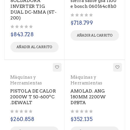
SOLDADORA
sierra sable gsa 1100
INVERTER TIG
e bosch 060164c8h0
DUAL DC-MMA (ST-
200)
Valorado con
de 5
$
718.799
Valorado con
de 5
$
843.728
AÑADIR AL CARRITO
AÑADIR AL CARRITO
Máquinas y
Máquinas y
Herramientas
Herramientas
PISTOLA DE CALOR
AMOLAD. ANG
2000W T 50-600ºC
180MM 2200W
.DEWALT
DP.BTA
Valorado con
de 5
Valorado con
de 5
$
260.858
$
352.135