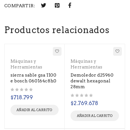
COMPARTIR:
Productos relacionados
Máquinas y
Máquinas y
Herramientas
Herramientas
sierra sable gsa 1100
Demoledor d25960
e bosch 060164c8h0
dewalt hexagonal
28mm
Valorado con
de 5
$
718.799
Valorado con
de 5
$
2.769.678
AÑADIR AL CARRITO
AÑADIR AL CARRITO