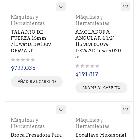
Máquinas y
Máquinas y
Herramientas
Herramientas
TALADRO DE
AMOLADORA
FUERZA 16mm
ANGULAR 4 1/2''
710watts Dw130v
115MM 800W
DEWALT
DEWALT dwe4020-
ar
Valorado con
de 5
$
722.035
Valorado con
de 5
$
191.817
AÑADIR AL CARRITO
AÑADIR AL CARRITO
Máquinas y
Máquinas y
Herramientas
Herramientas
Broca Fresadora Para
Bocallave Hexagonal