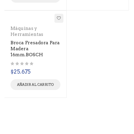
Máquinas y
Herramientas
Broca Fresadora Para
Madera
16mm.BOSCH
Valorado con
de 5
$
25.675
AÑADIR AL CARRITO