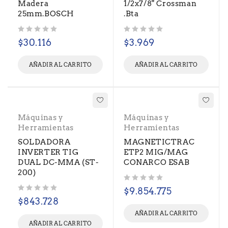
Madera
1/2x7/8" Crossman
25mm.BOSCH
.Bta
Valorado con
de 5
Valorado con
de 5
$
30.116
$
3.969
AÑADIR AL CARRITO
AÑADIR AL CARRITO
Máquinas y
Máquinas y
Herramientas
Herramientas
SOLDADORA
MAGNETICTRAC
INVERTER TIG
ETP2 MIG/MAG
DUAL DC-MMA (ST-
CONARCO ESAB
200)
Valorado con
de 5
$
9.854.775
Valorado con
de 5
$
843.728
AÑADIR AL CARRITO
AÑADIR AL CARRITO