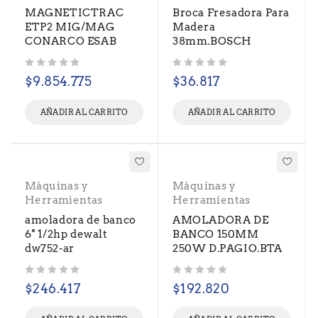
MAGNETICTRAC
Broca Fresadora Para
ETP2 MIG/MAG
Madera
CONARCO ESAB
38mm.BOSCH
Valorado con
de 5
Valorado con
de 5
$
9.854.775
$
36.817
AÑADIR AL CARRITO
AÑADIR AL CARRITO
Máquinas y
Máquinas y
Herramientas
Herramientas
amoladora de banco
AMOLADORA DE
6'' 1/2hp dewalt
BANCO 150MM
dw752-ar
250W D.PAGIO.BTA
Valorado con
de 5
Valorado con
de 5
$
246.417
$
192.820