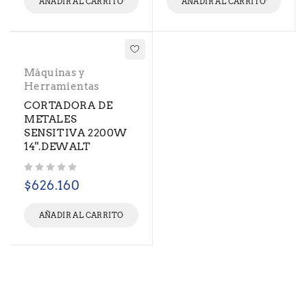
AÑADIR AL CARRITO
AÑADIR AL CARRITO
Máquinas y
Herramientas
CORTADORA DE
METALES
SENSITIVA 2200W
14''.DEWALT
Valorado con
de 5
$
626.160
AÑADIR AL CARRITO