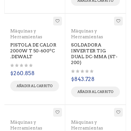
AÑADIR AL CARRITO
Máquinas y
Máquinas y
Herramientas
Herramientas
PISTOLA DE CALOR
SOLDADORA
2000W T 50-600ºC
INVERTER TIG
.DEWALT
DUAL DC-MMA (ST-
200)
Valorado con
de 5
$
260.858
Valorado con
de 5
$
843.728
AÑADIR AL CARRITO
AÑADIR AL CARRITO
Máquinas y
Máquinas y
Herramientas
Herramientas