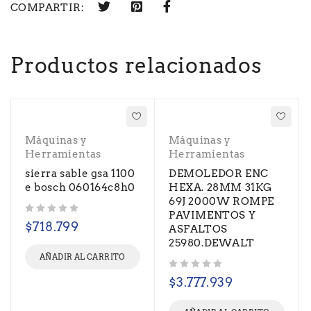
COMPARTIR:
Productos relacionados
Máquinas y
Máquinas y
Herramientas
Herramientas
sierra sable gsa 1100
DEMOLEDOR ENC
e bosch 060164c8h0
HEXA. 28MM 31KG
69J 2000W ROMPE
PAVIMENTOS Y
Valorado con
de 5
$
718.799
ASFALTOS
25980.DEWALT
AÑADIR AL CARRITO
Valorado con
de 5
$
3.777.939