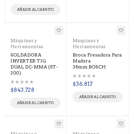
AÑADIR AL CARRITO
Máquinas y
Máquinas y
Herramientas
Herramientas
SOLDADORA
Broca Fresadora Para
INVERTER TIG
Madera
DUAL DC-MMA (ST-
38mm.BOSCH
200)
Valorado con
de 5
$
36.817
Valorado con
de 5
$
843.728
AÑADIR AL CARRITO
AÑADIR AL CARRITO