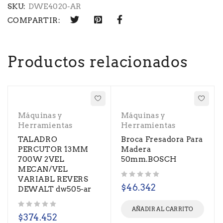
SKU:
DWE4020-AR
COMPARTIR:
Productos relacionados
Máquinas y
Máquinas y
Herramientas
Herramientas
TALADRO
Broca Fresadora Para
PERCUTOR 13MM
Madera
700W 2VEL
50mm.BOSCH
MECAN/VEL
VARIABL REVERS
Valorado con
de 5
$
46.342
DEWALT dw505-ar
AÑADIR AL CARRITO
Valorado con
de 5
$
374.452