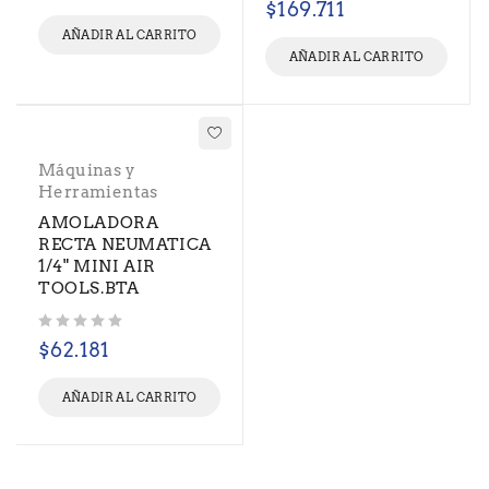
$
169.711
AÑADIR AL CARRITO
AÑADIR AL CARRITO
Máquinas y
Herramientas
AMOLADORA
RECTA NEUMATICA
1/4" MINI AIR
TOOLS.BTA
Valorado con
de 5
$
62.181
AÑADIR AL CARRITO