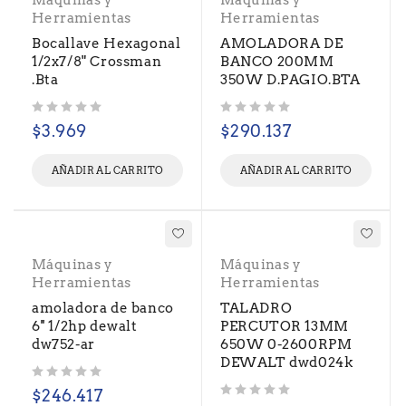
Máquinas y
Máquinas y
Herramientas
Herramientas
Bocallave Hexagonal
AMOLADORA DE
1/2x7/8" Crossman
BANCO 200MM
.Bta
350W D.PAGIO.BTA
Valorado con
de 5
Valorado con
de 5
$
3.969
$
290.137
AÑADIR AL CARRITO
AÑADIR AL CARRITO
Máquinas y
Máquinas y
Herramientas
Herramientas
amoladora de banco
TALADRO
6'' 1/2hp dewalt
PERCUTOR 13MM
dw752-ar
650W 0-2600RPM
DEWALT dwd024k
Valorado con
de 5
$
246.417
Valorado con
de 5