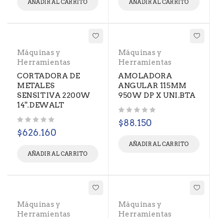
AÑADIR AL CARRITO
AÑADIR AL CARRITO
Máquinas y
Máquinas y
Herramientas
Herramientas
CORTADORA DE
AMOLADORA
METALES
ANGULAR 115MM
SENSITIVA 2200W
950W DP X UNI.BTA
14''.DEWALT
Valorado con
de 5
$
88.150
Valorado con
de 5
$
626.160
AÑADIR AL CARRITO
AÑADIR AL CARRITO
Máquinas y
Máquinas y
Herramientas
Herramientas