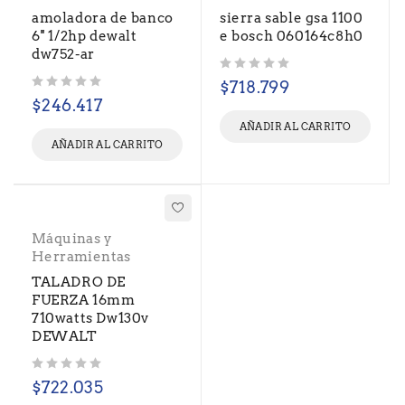
amoladora de banco
sierra sable gsa 1100
6'' 1/2hp dewalt
e bosch 060164c8h0
dw752-ar
Valorado con
de 5
$
718.799
Valorado con
de 5
$
246.417
AÑADIR AL CARRITO
AÑADIR AL CARRITO
Máquinas y
Herramientas
TALADRO DE
FUERZA 16mm
710watts Dw130v
DEWALT
Valorado con
de 5
$
722.035