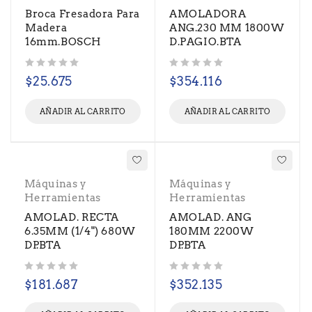
Broca Fresadora Para
AMOLADORA
Madera
ANG.230 MM 1800W
16mm.BOSCH
D.PAGIO.BTA
Valorado con
de 5
Valorado con
de 5
$
25.675
$
354.116
AÑADIR AL CARRITO
AÑADIR AL CARRITO
Máquinas y
Máquinas y
Herramientas
Herramientas
AMOLAD. RECTA
AMOLAD. ANG
6.35MM (1/4") 680W
180MM 2200W
DP.BTA
DP.BTA
Valorado con
de 5
Valorado con
de 5
$
181.687
$
352.135