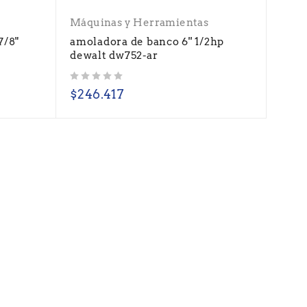
Máquinas y Herramientas
7/8"
amoladora de banco 6'' 1/2hp
dewalt dw752-ar
Valorado con
de 5
$
246.417