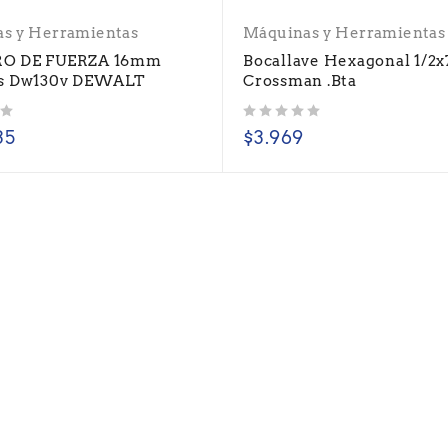
s y Herramientas
Máquinas y Herramientas
O DE FUERZA 16mm
Bocallave Hexagonal 1/2x
ts Dw130v DEWALT
Crossman .Bta
Valorado con
de 5
35
$
3.969