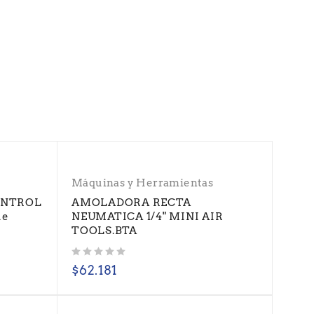
Máquinas y Herramientas
CONTROL
AMOLADORA RECTA
ue
NEUMATICA 1/4" MINI AIR
TOOLS.BTA
Valorado con
de 5
$
62.181