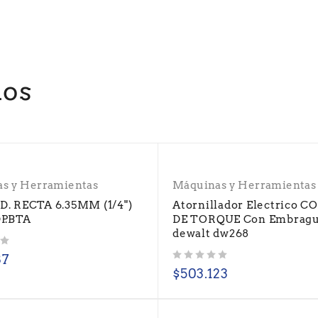
dos
s y Herramientas
Máquinas y Herramientas
. RECTA 6.35MM (1/4")
Atornillador Electrico 
P.BTA
DE TORQUE Con Embrag
dewalt dw268
87
Valorado con
de 5
$
503.123