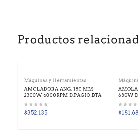
Productos relaciona
Máquinas y Herramientas
Máquina
AMOLADORA ANG. 180 MM
AMOLAD
2300W 6000RPM D.PAGIO.BTA
680W D
Valorado con
de 5
Valorado con
de 5
$
352.135
$
181.6