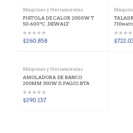
Máquinas y Herramientas
Máquina
PISTOLA DE CALOR 2000W T
TALADR
50-600ºC .DEWALT
710wat
Valorado con
de 5
Valorado con
de 5
$
260.858
$
722.0
Máquinas y Herramientas
AMOLADORA DE BANCO
200MM 350W D.PAGIO.BTA
Valorado con
de 5
$
290.137