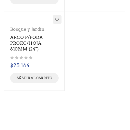
Bosque y Jardín
ARCO P/PODA
PROF.C/HOJA
610MM (24")
Valorado con
de 5
$
25.164
AÑADIR AL CARRITO