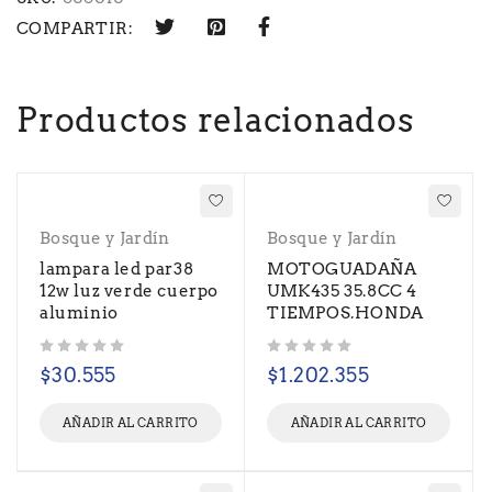
COMPARTIR:
Productos relacionados
Bosque y Jardín
Bosque y Jardín
lampara led par38
MOTOGUADAÑA
12w luz verde cuerpo
UMK435 35.8CC 4
aluminio
TIEMPOS.HONDA
Valorado con
de 5
Valorado con
de 5
$
30.555
$
1.202.355
AÑADIR AL CARRITO
AÑADIR AL CARRITO