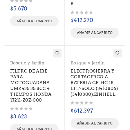
R
Valorado con
de 5
$
5.670
Valorado con
de 5
$
412.270
AÑADIR AL CARRITO
AÑADIR AL CARRITO
Bosque y Jardín
Bosque y Jardín
FILTRO DE AIRE
ELECTROSIERRA Y
PARA
CORTACERCO A
MOTOGUADAÑA
BATERIA GE-HC 18
UMK435 35.8CC 4
LI T-SOLO (3410806)
TIEMPOS HONDA
(3410800).EINHELL
17211-Z0Z-000
Valorado con
de 5
$
612.397
Valorado con
de 5
$
3.623
AÑADIR AL CARRITO
AÑADIR AL CARRITO