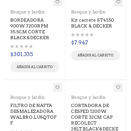
Bosque y Jardín
Bosque y Jardín
BORDEADORA
Kit carrete ST4550.
900W 7200RPM
BLACK & DECKER
35.5CM CORTE
BLACK&DECKER
Valorado con
de 5
$
7.947
Valorado con
de 5
$
301.335
AÑADIR AL CARRITO
AÑADIR AL CARRITO
Bosque y Jardín
Bosque y Jardín
FILTRO DE NAFTA
CORTADORA DE
DESMALEZADORA
CESPED 1200W
WALBRO.LUSQTOF
CORTE 32CM CAP
F
RECOLECT
28LT.BLACK&DECKE