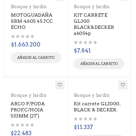
Bosque y Jardín
Bosque y Jardín
MOTOGUADAÑA
KIT CARRETE
SRM-4605 45.7CC
GL300
ECHO
BLACK&DECKER
a6054p
Valorado con
de 5
$
1.663.200
Valorado con
de 5
$
7.841
AÑADIR AL CARRITO
AÑADIR AL CARRITO
Bosque y Jardín
Bosque y Jardín
ARCO P/PODA
Kit carrete GL1000.
PROF.C/HOJA
BLACK & DECKER.
533MM (21")
Valorado con
de 5
$
11.337
Valorado con
de 5
$
22.483