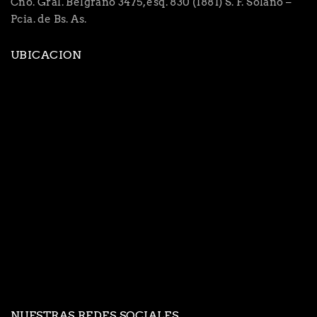
Cno. Gral. Belgrano 3475, esq. 830 (1881) S. F. Solano –
Pcia. de Bs. As.
UBICACION
NUESTRAS REDES SOCIALES