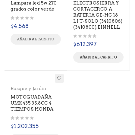
Lampara led 5w 270
ELECTROSIERRA Y
grados color verde
CORTACERCO A
BATERIA GE-HC 18
LI T-SOLO (3410806)
Valorado con
de 5
$
4.568
(3410800).EINHELL
AÑADIR AL CARRITO
Valorado con
de 5
$
612.397
AÑADIR AL CARRITO
Bosque y Jardín
MOTOGUADAÑA
UMK435 35.8CC 4
TIEMPOS.HONDA
Valorado con
de 5
$
1.202.355