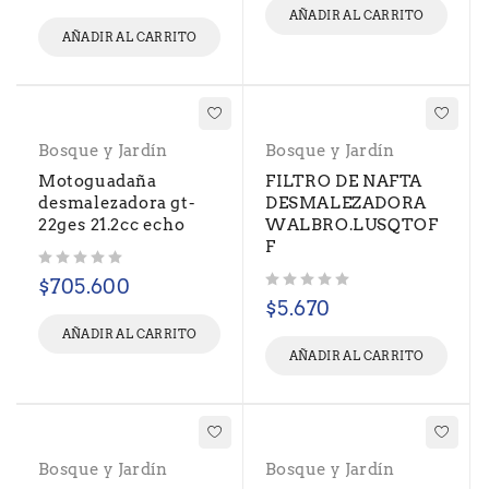
AÑADIR AL CARRITO
AÑADIR AL CARRITO
Bosque y Jardín
Bosque y Jardín
Motoguadaña
FILTRO DE NAFTA
desmalezadora gt-
DESMALEZADORA
22ges 21.2cc echo
WALBRO.LUSQTOF
F
Valorado con
de 5
$
705.600
Valorado con
de 5
$
5.670
AÑADIR AL CARRITO
AÑADIR AL CARRITO
Bosque y Jardín
Bosque y Jardín