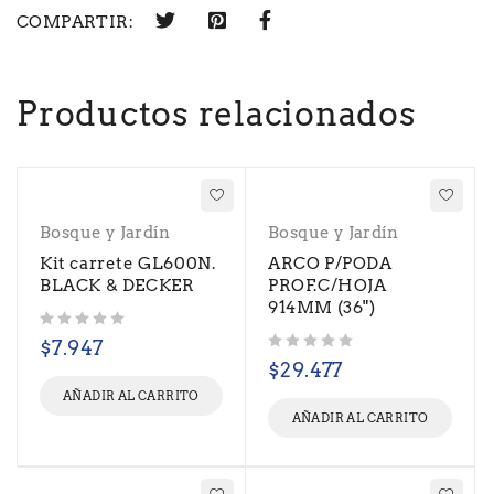
COMPARTIR:
Productos relacionados
Bosque y Jardín
Bosque y Jardín
Kit carrete GL600N.
ARCO P/PODA
BLACK & DECKER
PROF.C/HOJA
914MM (36")
Valorado con
de 5
$
7.947
Valorado con
de 5
$
29.477
AÑADIR AL CARRITO
AÑADIR AL CARRITO