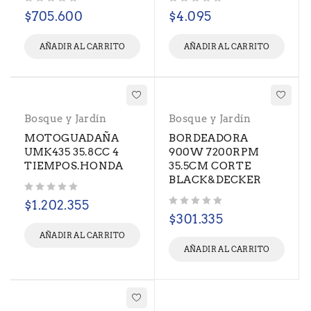
Valorado con
de 5
Valorado con
de 5
$
705.600
$
4.095
AÑADIR AL CARRITO
AÑADIR AL CARRITO
Bosque y Jardín
Bosque y Jardín
MOTOGUADAÑA
BORDEADORA
UMK435 35.8CC 4
900W 7200RPM
TIEMPOS.HONDA
35.5CM CORTE
BLACK&DECKER
Valorado con
de 5
$
1.202.355
Valorado con
de 5
$
301.335
AÑADIR AL CARRITO
AÑADIR AL CARRITO