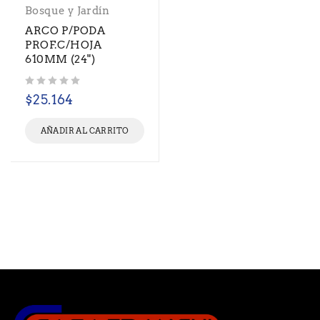
Bosque y Jardín
ARCO P/PODA
PROF.C/HOJA
610MM (24")
Valorado con
de 5
$
25.164
AÑADIR AL CARRITO