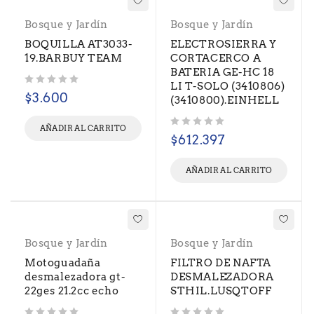
Bosque y Jardín
Bosque y Jardín
BOQUILLA AT3033-
ELECTROSIERRA Y
19.BARBUY TEAM
CORTACERCO A
BATERIA GE-HC 18
LI T-SOLO (3410806)
Valorado con
de 5
$
3.600
(3410800).EINHELL
AÑADIR AL CARRITO
Valorado con
de 5
$
612.397
AÑADIR AL CARRITO
Bosque y Jardín
Bosque y Jardín
Motoguadaña
FILTRO DE NAFTA
desmalezadora gt-
DESMALEZADORA
22ges 21.2cc echo
STHIL.LUSQTOFF