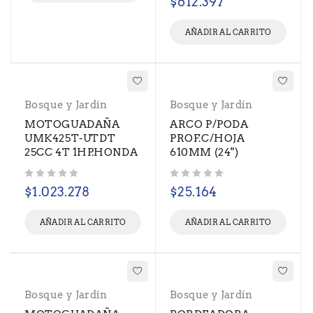
$
612.397
AÑADIR AL CARRITO
Bosque y Jardín
Bosque y Jardín
MOTOGUADAÑA
ARCO P/PODA
UMK425T-UTDT
PROF.C/HOJA
25CC 4T 1HP.HONDA
610MM (24")
Valorado con
de 5
Valorado con
de 5
$
1.023.278
$
25.164
AÑADIR AL CARRITO
AÑADIR AL CARRITO
Bosque y Jardín
Bosque y Jardín