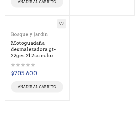
AÑADIR AL CARRITO
Bosque y Jardín
Motoguadaña
desmalezadora gt-
22ges 21.2cc echo
Valorado con
de 5
$
705.600
AÑADIR AL CARRITO