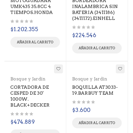
MOTOGUADAÑA
BORDEADORA
UMK435 35.8CC 4
INALAMBRICA SIN
TIEMPOS.HONDA
BATERIA (3411186)
(3411172).EINHELL
Valorado con
de 5
$
1.202.355
Valorado con
de 5
$
224.546
AÑADIR AL CARRITO
AÑADIR AL CARRITO
Bosque y Jardín
Bosque y Jardín
CORTADORA DE
BOQUILLA AT3033-
CESPED DE 30'
19.BARBUY TEAM
1000W.
BLACK+DECKER
Valorado con
de 5
$
3.600
Valorado con
de 5
$
474.889
AÑADIR AL CARRITO