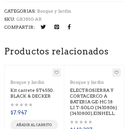
CATEGORIAS:
Bosque y Jardín
SKU:
GR3850-AR
COMPARTIR:
Productos relacionados
Bosque y Jardín
Bosque y Jardín
Kit carrete ST4550.
ELECTROSIERRA Y
BLACK & DECKER
CORTACERCO A
BATERIA GE-HC 18
LI T-SOLO (3410806)
Valorado con
de 5
$
7.947
(3410800).EINHELL
AÑADIR AL CARRITO
Valorado con
de 5