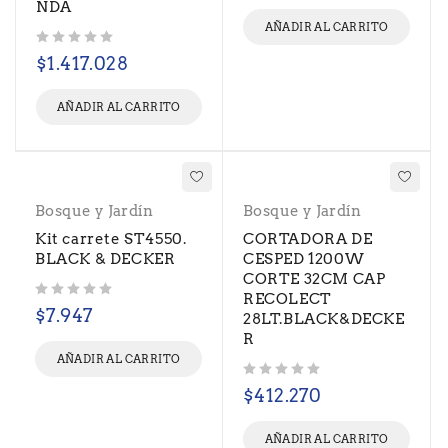
NDA
AÑADIR AL CARRITO
Valorado con
de 5
$
1.417.028
AÑADIR AL CARRITO
Bosque y Jardín
Bosque y Jardín
Kit carrete ST4550.
CORTADORA DE
BLACK & DECKER
CESPED 1200W
CORTE 32CM CAP
RECOLECT
Valorado con
de 5
$
7.947
28LT.BLACK&DECKE
R
AÑADIR AL CARRITO
Valorado con
de 5
$
412.270
AÑADIR AL CARRITO