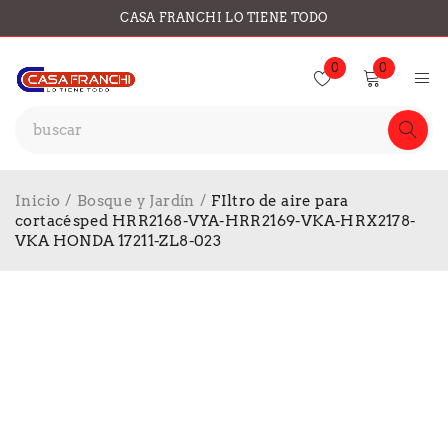
CASA FRANCHI LO TIENE TODO
0
0
Inicio
/
Bosque y Jardín
/
FIltro de aire para
cortacésped HRR2168-VYA-HRR2169-VKA-HRX2178-
VKA HONDA 17211-ZL8-023