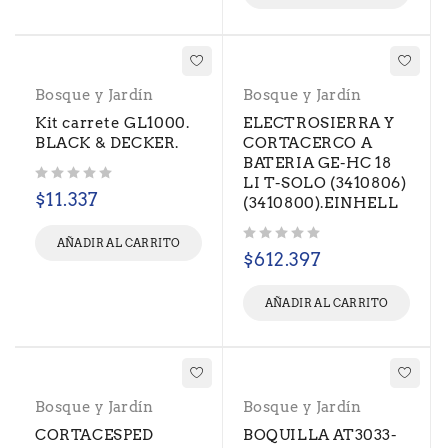
Bosque y Jardín
Bosque y Jardín
Kit carrete GL1000.
ELECTROSIERRA Y
BLACK & DECKER.
CORTACERCO A
BATERIA GE-HC 18
LI T-SOLO (3410806)
Valorado con
de 5
$
11.337
(3410800).EINHELL
AÑADIR AL CARRITO
Valorado con
de 5
$
612.397
AÑADIR AL CARRITO
Bosque y Jardín
Bosque y Jardín
CORTACESPED
BOQUILLA AT3033-