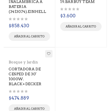
INALAMBRICA A
19.BARBUY TEAM
BATERIA
(3413074).EINHELL
Valorado con
de 5
$
3.600
Valorado con
de 5
$
858.430
AÑADIR AL CARRITO
AÑADIR AL CARRITO
Bosque y Jardín
CORTADORA DE
CESPED DE 30'
1000W.
BLACK+DECKER
Valorado con
de 5
$
474.889
AÑADIR AL CARRITO