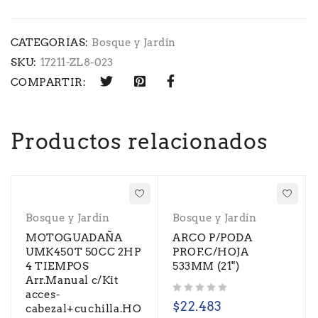
CATEGORIAS:
Bosque y Jardín
SKU:
17211-ZL8-023
COMPARTIR:
Productos relacionados
Bosque y Jardín
Bosque y Jardín
MOTOGUADAÑA
ARCO P/PODA
UMK450T 50CC 2HP
PROF.C/HOJA
4 TIEMPOS
533MM (21")
Arr.Manual c/Kit
acces-
Valorado con
de 5
$
22.483
cabezal+cuchilla.HO