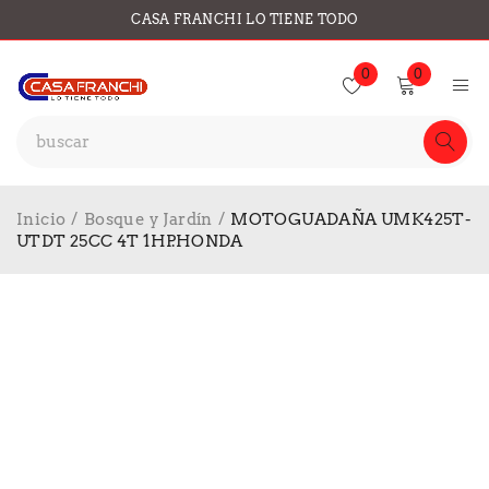
CASA FRANCHI LO TIENE TODO
0
0
Inicio
/
Bosque y Jardín
/
MOTOGUADAÑA UMK425T-
UTDT 25CC 4T 1HP.HONDA