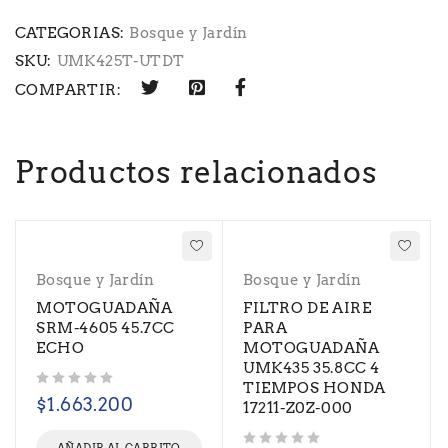
CATEGORIAS:
Bosque y Jardín
SKU:
UMK425T-UTDT
COMPARTIR:
Productos relacionados
Bosque y Jardín
Bosque y Jardín
MOTOGUADAÑA
FILTRO DE AIRE
SRM-4605 45.7CC
PARA
ECHO
MOTOGUADAÑA
UMK435 35.8CC 4
TIEMPOS HONDA
Valorado con
de 5
$
1.663.200
17211-Z0Z-000