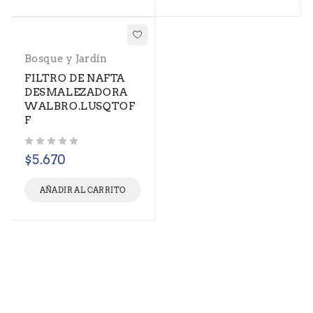
Bosque y Jardín
FILTRO DE NAFTA
DESMALEZADORA
WALBRO.LUSQTOF
F
Valorado con
de 5
$
5.670
AÑADIR AL CARRITO