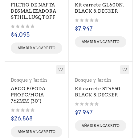
FILTRO DE NAFTA
Kit carrete GL600N.
DESMALEZADORA
BLACK & DECKER
STHIL.LUSQTOFF
Valorado con
de 5
$
7.947
Valorado con
de 5
$
4.095
AÑADIR AL CARRITO
AÑADIR AL CARRITO
Bosque y Jardín
Bosque y Jardín
ARCO P/PODA
Kit carrete ST4550.
PROF.C/HOJA
BLACK & DECKER
762MM (30")
Valorado con
de 5
$
7.947
Valorado con
de 5
$
26.868
AÑADIR AL CARRITO
AÑADIR AL CARRITO