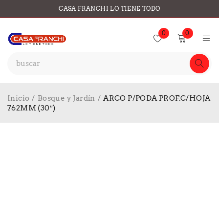
CASA FRANCHI LO TIENE TODO
0
0
Inicio
/
Bosque y Jardín
/
ARCO P/PODA PROF.C/HOJA
762MM (30″)