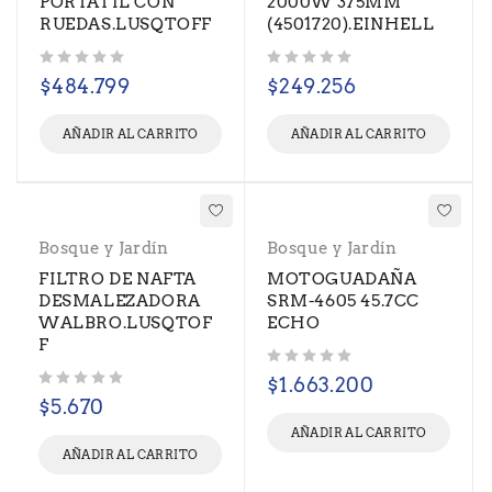
PORTATIL CON
2000W 375MM
RUEDAS.LUSQTOFF
(4501720).EINHELL
Valorado con
de 5
Valorado con
de 5
$
484.799
$
249.256
AÑADIR AL CARRITO
AÑADIR AL CARRITO
Bosque y Jardín
Bosque y Jardín
FILTRO DE NAFTA
MOTOGUADAÑA
DESMALEZADORA
SRM-4605 45.7CC
WALBRO.LUSQTOF
ECHO
F
Valorado con
de 5
$
1.663.200
Valorado con
de 5
$
5.670
AÑADIR AL CARRITO
AÑADIR AL CARRITO