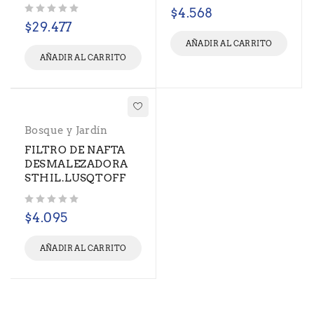
Valorado con
de 5
$
4.568
Valorado con
de 5
$
29.477
AÑADIR AL CARRITO
AÑADIR AL CARRITO
Bosque y Jardín
FILTRO DE NAFTA
DESMALEZADORA
STHIL.LUSQTOFF
Valorado con
de 5
$
4.095
AÑADIR AL CARRITO