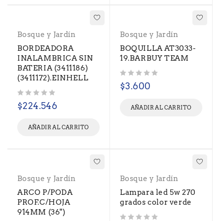
Bosque y Jardín
Bosque y Jardín
BORDEADORA
BOQUILLA AT3033-
INALAMBRICA SIN
19.BARBUY TEAM
BATERIA (3411186)
(3411172).EINHELL
Valorado con
de 5
$
3.600
Valorado con
de 5
$
224.546
AÑADIR AL CARRITO
AÑADIR AL CARRITO
Bosque y Jardín
Bosque y Jardín
ARCO P/PODA
Lampara led 5w 270
PROF.C/HOJA
grados color verde
914MM (36")