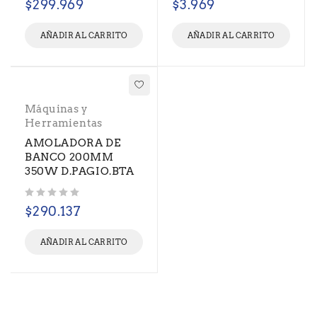
$
299.969
$
3.969
AÑADIR AL CARRITO
AÑADIR AL CARRITO
Máquinas y
Herramientas
AMOLADORA DE
BANCO 200MM
350W D.PAGIO.BTA
Valorado con
de 5
$
290.137
AÑADIR AL CARRITO