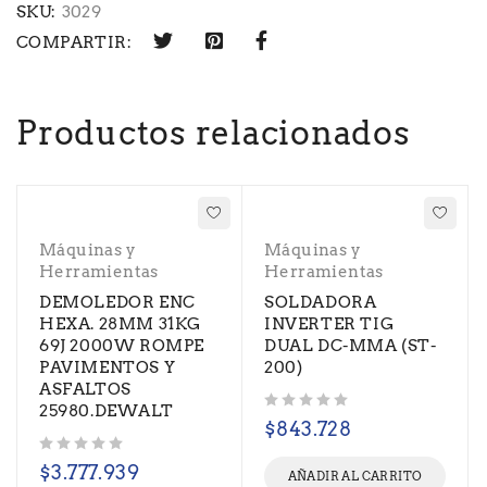
SKU:
3029
COMPARTIR:
Productos relacionados
Máquinas y
Máquinas y
Herramientas
Herramientas
DEMOLEDOR ENC
SOLDADORA
HEXA. 28MM 31KG
INVERTER TIG
69J 2000W ROMPE
DUAL DC-MMA (ST-
PAVIMENTOS Y
200)
ASFALTOS
25980.DEWALT
Valorado con
de 5
$
843.728
Valorado con
de 5
$
3.777.939
AÑADIR AL CARRITO