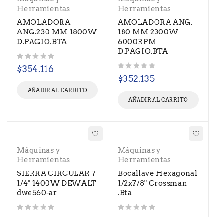
Herramientas
Herramientas
AMOLADORA
AMOLADORA ANG.
ANG.230 MM 1800W
180 MM 2300W
D.PAGIO.BTA
6000RPM
D.PAGIO.BTA
Valorado con
de 5
$
354.116
Valorado con
de 5
$
352.135
AÑADIR AL CARRITO
AÑADIR AL CARRITO
Máquinas y
Máquinas y
Herramientas
Herramientas
SIERRA CIRCULAR 7
Bocallave Hexagonal
1/4'' 1400W DEWALT
1/2x7/8" Crossman
dwe560-ar
.Bta
Valorado con
de 5
Valorado con
de 5