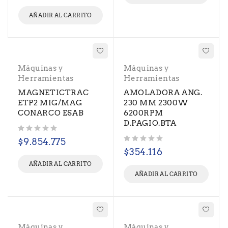
AÑADIR AL CARRITO
Máquinas y
Máquinas y
Herramientas
Herramientas
MAGNETICTRAC
AMOLADORA ANG.
ETP2 MIG/MAG
230 MM 2300W
CONARCO ESAB
6200RPM
D.PAGIO.BTA
Valorado con
de 5
$
9.854.775
Valorado con
de 5
$
354.116
AÑADIR AL CARRITO
AÑADIR AL CARRITO
Máquinas y
Máquinas y