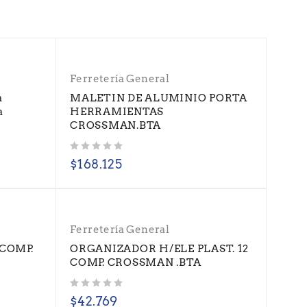
Ferretería General
a
MALETIN DE ALUMINIO PORTA
a
HERRAMIENTAS
CROSSMAN.BTA
Valorado con
de 5
$
168.125
Ferretería General
COMP.
ORGANIZADOR H/ELE PLAST. 12
COMP. CROSSMAN .BTA
Valorado con
de 5
$
42.769