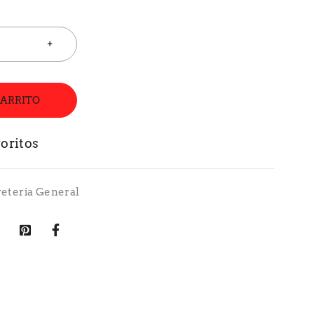
CARRITO
retería General