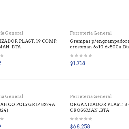
ría General
Ferretería General
ZADOR PLAST. 19 COMP.
Grampas p/engrampador
AN .BTA
crossman 6x10.6x500u.Bt
Valorado con
de 5
2
$
1.718
ría General
Ferretería General
BAHCO POLYGRIP 8224A
ORGANIZADOR PLAST. 8 
824)
CROSSMAN .BTA
Valorado con
de 5
9
$
68.258