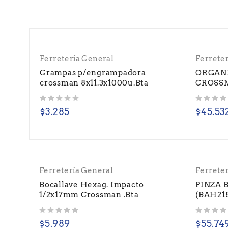
Ferretería General
Ferrete
Grampas p/engrampadora
ORGANI
crossman 8x11.3x1000u.Bta
CROSSM
Valorado con
de 5
Valorado con
de 5
$
3.285
$
45.53
Ferretería General
Ferrete
Bocallave Hexag. Impacto
PINZA 
1/2x17mm Crossman .Bta
(BAH21
Valorado con
de 5
Valorado con
de 5
$
5.989
$
55.74