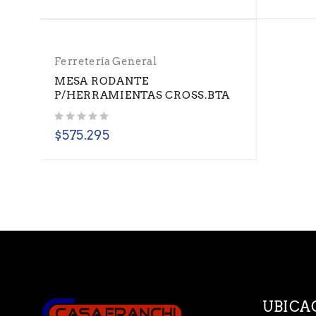
Ferretería General
MESA RODANTE
P/HERRAMIENTAS CROSS.BTA
Valorado con
de 5
$
575.295
UBICA