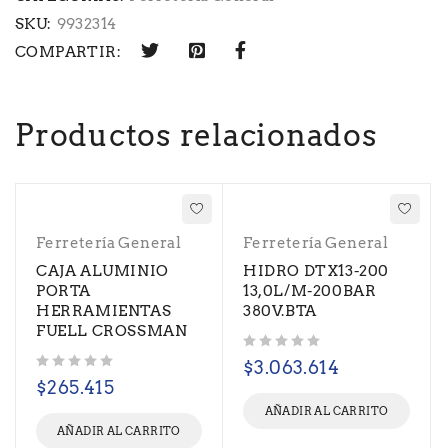
SKU:
9932314
COMPARTIR:
Productos relacionados
Ferretería General
Ferretería General
CAJA ALUMINIO
HIDRO DTX13-200
PORTA
13,0L/M-200BAR
HERRAMIENTAS
380V.BTA
FUELL CROSSMAN
Valorado con
de 5
$
3.063.614
Valorado con
de 5
$
265.415
AÑADIR AL CARRITO
AÑADIR AL CARRITO