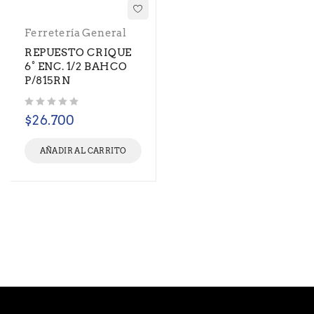
Ferretería General
REPUESTO CRIQUE
6° ENC. 1/2 BAHCO
P/815RN
Valorado con
de 5
$
26.700
AÑADIR AL CARRITO