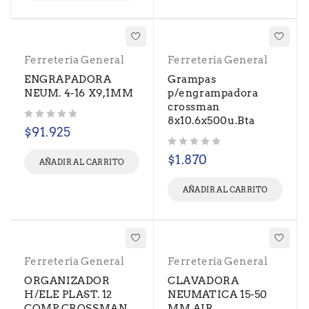
Ferretería General
Ferretería General
ENGRAPADORA
Grampas
NEUM. 4-16 X9,1MM
p/engrampadora
crossman
8x10.6x500u.Bta
Valorado con
de 5
$
91.925
Valorado con
de 5
$
1.870
AÑADIR AL CARRITO
AÑADIR AL CARRITO
Ferretería General
Ferretería General
ORGANIZADOR
CLAVADORA
H/ELE PLAST. 12
NEUMATICA 15-50
COMP. CROSSMAN
MM AIR.