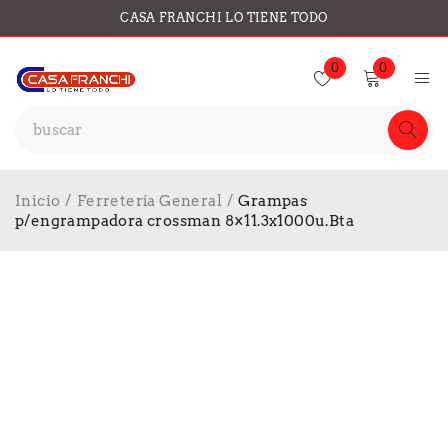
CASA FRANCHI LO TIENE TODO
0
0
Inicio
/
Ferretería General
/
Grampas
p/engrampadora crossman 8×11.3x1000u.Bta