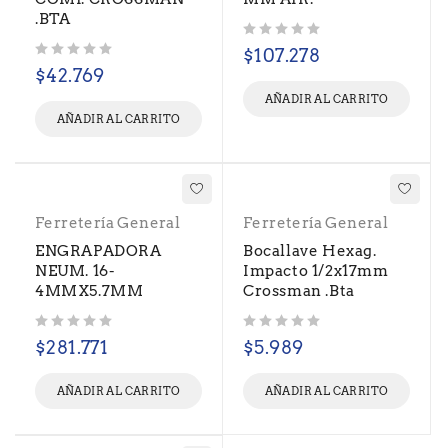
.BTA
Valorado con
de 5
$
107.278
Valorado con
de 5
$
42.769
AÑADIR AL CARRITO
AÑADIR AL CARRITO
Ferretería General
Ferretería General
ENGRAPADORA
Bocallave Hexag.
NEUM. 16-
Impacto 1/2x17mm
4MMX5.7MM
Crossman .Bta
Valorado con
de 5
Valorado con
de 5
$
281.771
$
5.989
AÑADIR AL CARRITO
AÑADIR AL CARRITO