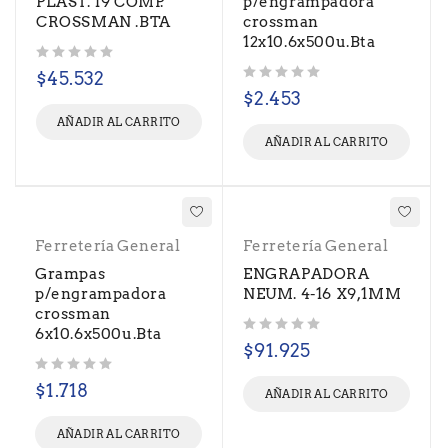
PLAST. 19 COMP.
p/engrampadora
CROSSMAN .BTA
crossman
12x10.6x500u.Bta
Valorado con
de 5
$
45.532
Valorado con
de 5
$
2.453
AÑADIR AL CARRITO
AÑADIR AL CARRITO
Ferretería General
Ferretería General
Grampas
ENGRAPADORA
p/engrampadora
NEUM. 4-16 X9,1MM
crossman
6x10.6x500u.Bta
Valorado con
de 5
$
91.925
Valorado con
de 5
$
1.718
AÑADIR AL CARRITO
AÑADIR AL CARRITO