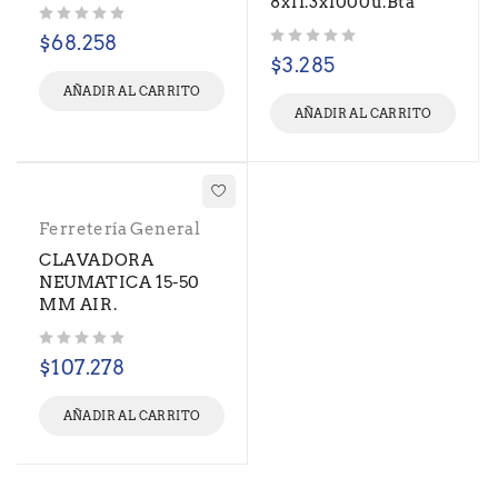
8x11.3x1000u.Bta
Valorado con
de 5
$
68.258
Valorado con
de 5
$
3.285
AÑADIR AL CARRITO
AÑADIR AL CARRITO
Ferretería General
CLAVADORA
NEUMATICA 15-50
MM AIR.
Valorado con
de 5
$
107.278
AÑADIR AL CARRITO