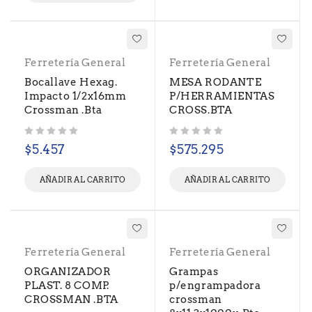
Ferretería General
Ferretería General
Bocallave Hexag.
MESA RODANTE
Impacto 1/2x16mm
P/HERRAMIENTAS
Crossman .Bta
CROSS.BTA
Valorado con
de 5
Valorado con
de 5
$
5.457
$
575.295
AÑADIR AL CARRITO
AÑADIR AL CARRITO
Ferretería General
Ferretería General
ORGANIZADOR
Grampas
PLAST. 8 COMP.
p/engrampadora
CROSSMAN .BTA
crossman