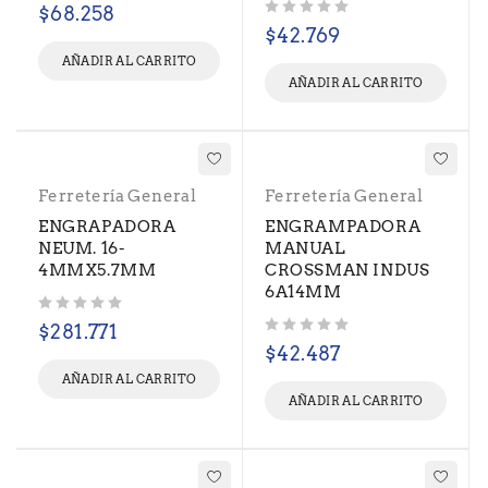
$
68.258
Valorado con
de 5
$
42.769
AÑADIR AL CARRITO
AÑADIR AL CARRITO
Ferretería General
Ferretería General
ENGRAPADORA
ENGRAMPADORA
NEUM. 16-
MANUAL
4MMX5.7MM
CROSSMAN INDUS
6A14MM
Valorado con
de 5
$
281.771
Valorado con
de 5
$
42.487
AÑADIR AL CARRITO
AÑADIR AL CARRITO