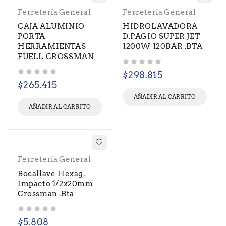
Ferretería General
Ferretería General
CAJA ALUMINIO
HIDROLAVADORA
PORTA
D.PAGIO SUPER JET
HERRAMIENTAS
1200W 120BAR .BTA
FUELL CROSSMAN
Valorado con
de 5
$
298.815
Valorado con
de 5
$
265.415
AÑADIR AL CARRITO
AÑADIR AL CARRITO
Ferretería General
Bocallave Hexag.
Impacto 1/2x20mm
Crossman .Bta
Valorado con
de 5
$
5.808