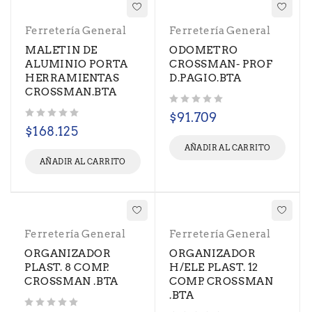
Ferretería General
Ferretería General
MALETIN DE
ODOMETRO
ALUMINIO PORTA
CROSSMAN- PROF
HERRAMIENTAS
D.PAGIO.BTA
CROSSMAN.BTA
Valorado con
de 5
$
91.709
Valorado con
de 5
$
168.125
AÑADIR AL CARRITO
AÑADIR AL CARRITO
Ferretería General
Ferretería General
ORGANIZADOR
ORGANIZADOR
PLAST. 8 COMP.
H/ELE PLAST. 12
CROSSMAN .BTA
COMP. CROSSMAN
.BTA
Valorado con
de 5