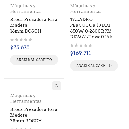
Máquinas y
Máquinas y
Herramientas
Herramientas
Broca Fresadora Para
TALADRO
Madera
PERCUTOR 13MM
16mm.BOSCH
650W 0-2600RPM
DEWALT dwd024k
Valorado con
de 5
$
25.675
Valorado con
de 5
$
169.711
AÑADIR AL CARRITO
AÑADIR AL CARRITO
Máquinas y
Herramientas
Broca Fresadora Para
Madera
38mm.BOSCH