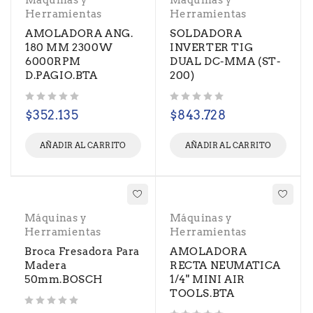
Herramientas
Herramientas
AMOLADORA ANG.
SOLDADORA
180 MM 2300W
INVERTER TIG
6000RPM
DUAL DC-MMA (ST-
D.PAGIO.BTA
200)
Valorado con
de 5
Valorado con
de 5
$
352.135
$
843.728
AÑADIR AL CARRITO
AÑADIR AL CARRITO
Máquinas y
Máquinas y
Herramientas
Herramientas
Broca Fresadora Para
AMOLADORA
Madera
RECTA NEUMATICA
50mm.BOSCH
1/4" MINI AIR
TOOLS.BTA
Valorado con
de 5