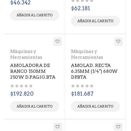
$
46.342
Valorado con
de 5
$
62.181
AÑADIR AL CARRITO
AÑADIR AL CARRITO
Máquinas y
Máquinas y
Herramientas
Herramientas
AMOLADORA DE
AMOLAD. RECTA
BANCO 150MM
6.35MM (1/4") 680W
250W D.PAGIO.BTA
DP.BTA
Valorado con
de 5
Valorado con
de 5
$
192.820
$
181.687
AÑADIR AL CARRITO
AÑADIR AL CARRITO