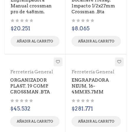
Engrampadora
Bocallave Hexag.
Manual crossman
Impacto 1/2x27mm
pro de 4a8mm.
Crossman .Bta
Valorado con
de 5
Valorado con
de 5
$
20.251
$
8.065
AÑADIR AL CARRITO
AÑADIR AL CARRITO
Ferretería General
Ferretería General
ORGANIZADOR
ENGRAPADORA
PLAST. 19 COMP.
NEUM. 16-
CROSSMAN .BTA
4MMX5.7MM
Valorado con
de 5
Valorado con
de 5
$
45.532
$
281.771
AÑADIR AL CARRITO
AÑADIR AL CARRITO