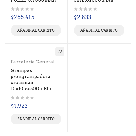
FUELL CROSSMAN
6x11.3x1000u.Bta
Valorado con
de 5
Valorado con
de 5
$
265.415
$
2.833
AÑADIR AL CARRITO
AÑADIR AL CARRITO
Ferretería General
Grampas
p/engrampadora
crossman
10x10.6x500u.Bta
Valorado con
de 5
$
1.922
AÑADIR AL CARRITO