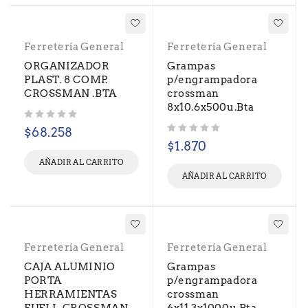
Ferretería General
Ferretería General
ORGANIZADOR
Grampas
PLAST. 8 COMP.
p/engrampadora
CROSSMAN .BTA
crossman
8x10.6x500u.Bta
Valorado con
de 5
$
68.258
Valorado con
de 5
$
1.870
AÑADIR AL CARRITO
AÑADIR AL CARRITO
Ferretería General
Ferretería General
CAJA ALUMINIO
Grampas
PORTA
p/engrampadora
HERRAMIENTAS
crossman