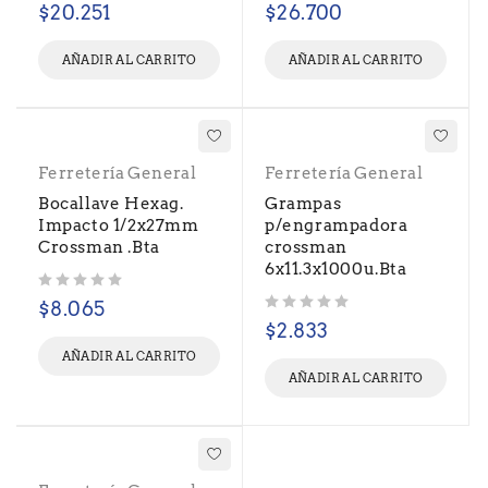
$
20.251
$
26.700
AÑADIR AL CARRITO
AÑADIR AL CARRITO
Ferretería General
Ferretería General
Bocallave Hexag.
Grampas
Impacto 1/2x27mm
p/engrampadora
Crossman .Bta
crossman
6x11.3x1000u.Bta
Valorado con
de 5
$
8.065
Valorado con
de 5
$
2.833
AÑADIR AL CARRITO
AÑADIR AL CARRITO