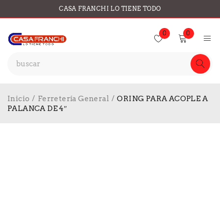
CASA FRANCHI LO TIENE TODO
0
0
Inicio
/
Ferretería General
/
ORING PARA ACOPLE A
PALANCA DE 4″