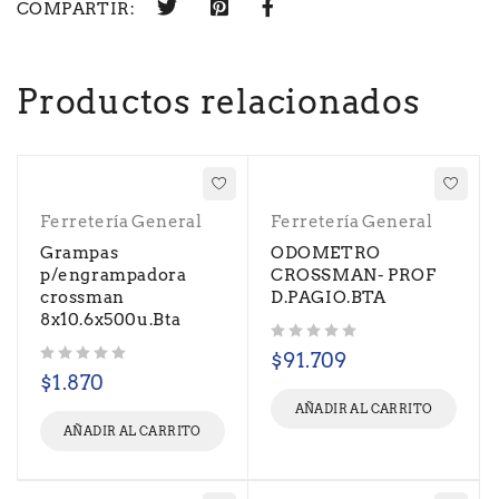
COMPARTIR:
Productos relacionados
Ferretería General
Ferretería General
Grampas
ODOMETRO
p/engrampadora
CROSSMAN- PROF
crossman
D.PAGIO.BTA
8x10.6x500u.Bta
Valorado con
de 5
$
91.709
Valorado con
de 5
$
1.870
AÑADIR AL CARRITO
AÑADIR AL CARRITO