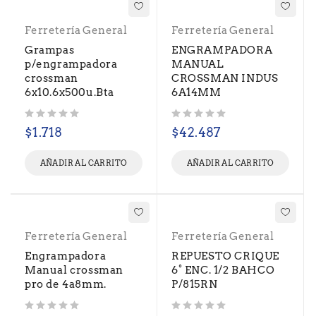
Ferretería General
Ferretería General
Grampas
ENGRAMPADORA
p/engrampadora
MANUAL
crossman
CROSSMAN INDUS
6x10.6x500u.Bta
6A14MM
Valorado con
de 5
Valorado con
de 5
$
1.718
$
42.487
AÑADIR AL CARRITO
AÑADIR AL CARRITO
Ferretería General
Ferretería General
Engrampadora
REPUESTO CRIQUE
Manual crossman
6° ENC. 1/2 BAHCO
pro de 4a8mm.
P/815RN
Valorado con
de 5
Valorado con
de 5