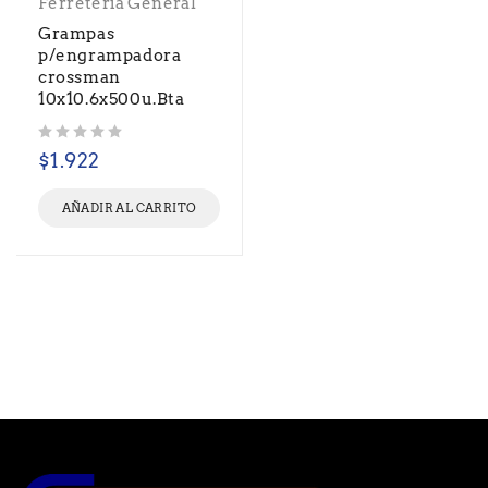
Ferretería General
Grampas
p/engrampadora
crossman
10x10.6x500u.Bta
Valorado con
de 5
$
1.922
AÑADIR AL CARRITO