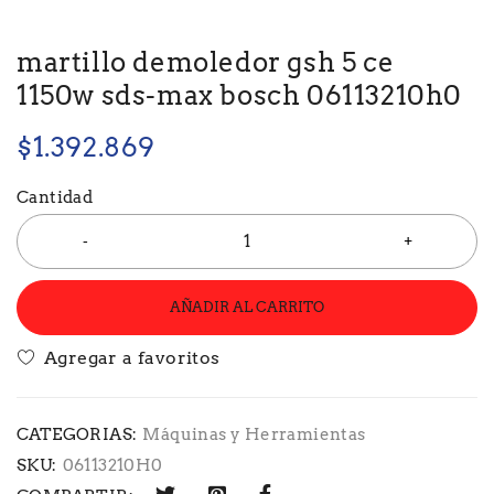
martillo demoledor gsh 5 ce
1150w sds-max bosch 06113210h0
$
1.392.869
Cantidad
AÑADIR AL CARRITO
CATEGORIAS:
Máquinas y Herramientas
SKU:
06113210H0