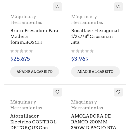
Máquinas y
Máquinas y
Herramientas
Herramientas
Broca Fresadora Para
Bocallave Hexagonal
Madera
1/2x7/8" Crossman
16mm.BOSCH
.Bta
Valorado con
de 5
Valorado con
de 5
$
25.675
$
3.969
AÑADIR AL CARRITO
AÑADIR AL CARRITO
Máquinas y
Máquinas y
Herramientas
Herramientas
Atornillador
AMOLADORA DE
Electrico CONTROL
BANCO 200MM
DE TORQUE Con
350W D.PAGIO.BTA