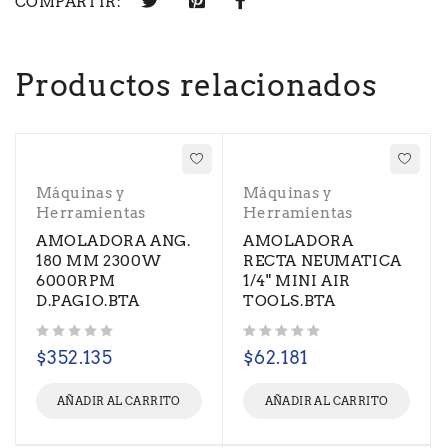
COMPARTIR:
Productos relacionados
Máquinas y
Máquinas y
Herramientas
Herramientas
AMOLADORA ANG.
AMOLADORA
180 MM 2300W
RECTA NEUMATICA
6000RPM
1/4" MINI AIR
D.PAGIO.BTA
TOOLS.BTA
Valorado con
de 5
Valorado con
de 5
$
352.135
$
62.181
AÑADIR AL CARRITO
AÑADIR AL CARRITO