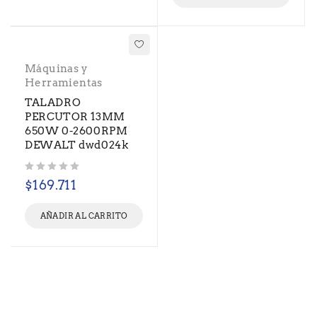
Máquinas y
Herramientas
TALADRO
PERCUTOR 13MM
650W 0-2600RPM
DEWALT dwd024k
Valorado con
de 5
$
169.711
AÑADIR AL CARRITO