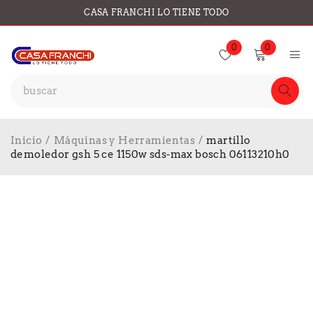
CASA FRANCHI LO TIENE TODO
0
0
Inicio
/
Máquinas y Herramientas
/
martillo
demoledor gsh 5 ce 1150w sds-max bosch 06113210h0