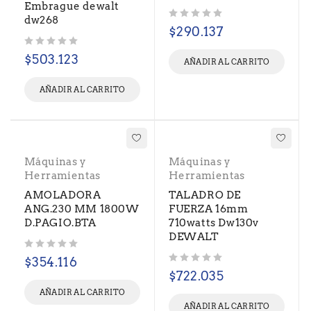
Embrague dewalt
dw268
Valorado con
de 5
$
290.137
Valorado con
de 5
$
503.123
AÑADIR AL CARRITO
AÑADIR AL CARRITO
Máquinas y
Máquinas y
Herramientas
Herramientas
AMOLADORA
TALADRO DE
ANG.230 MM 1800W
FUERZA 16mm
D.PAGIO.BTA
710watts Dw130v
DEWALT
Valorado con
de 5
$
354.116
Valorado con
de 5
$
722.035
AÑADIR AL CARRITO
AÑADIR AL CARRITO