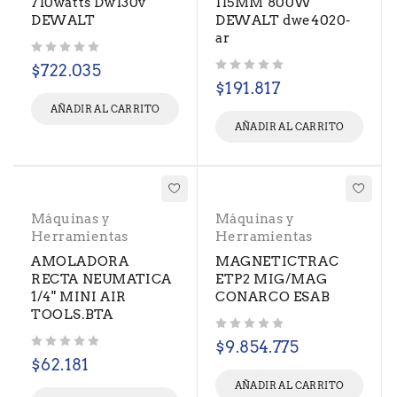
710watts Dw130v
115MM 800W
DEWALT
DEWALT dwe4020-
ar
Valorado con
de 5
$
722.035
Valorado con
de 5
$
191.817
AÑADIR AL CARRITO
AÑADIR AL CARRITO
Máquinas y
Máquinas y
Herramientas
Herramientas
AMOLADORA
MAGNETICTRAC
RECTA NEUMATICA
ETP2 MIG/MAG
1/4" MINI AIR
CONARCO ESAB
TOOLS.BTA
Valorado con
de 5
$
9.854.775
Valorado con
de 5
$
62.181
AÑADIR AL CARRITO