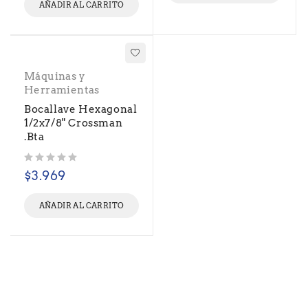
AÑADIR AL CARRITO
Máquinas y
Herramientas
Bocallave Hexagonal
1/2x7/8" Crossman
.Bta
Valorado con
de 5
$
3.969
AÑADIR AL CARRITO