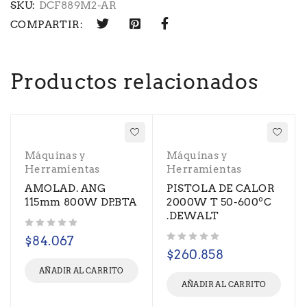
SKU:
DCF889M2-AR
COMPARTIR:
Productos relacionados
Máquinas y
Máquinas y
Herramientas
Herramientas
AMOLAD. ANG
PISTOLA DE CALOR
115mm 800W DP.BTA
2000W T 50-600ºC
.DEWALT
Valorado con
de 5
$
84.067
Valorado con
de 5
$
260.858
AÑADIR AL CARRITO
AÑADIR AL CARRITO