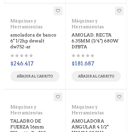
Máquinas y
Máquinas y
Herramientas
Herramientas
amoladora de banco
AMOLAD. RECTA
6'' 1/2hp dewalt
6.35MM (1/4") 680W
dw752-ar
DP.BTA
Valorado con
de 5
Valorado con
de 5
$
246.417
$
181.687
AÑADIR AL CARRITO
AÑADIR AL CARRITO
Máquinas y
Máquinas y
Herramientas
Herramientas
TALADRO DE
AMOLADORA
FUERZA 16mm
ANGULAR 4 1/2''