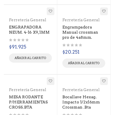
Ferretería General
Ferretería General
ENGRAPADORA
Engrampadora
NEUM. 4-16 X9,1MM
Manual crossman
pro de 4a8mm.
Valorado con
de 5
$
91.925
Valorado con
de 5
$
20.251
AÑADIR AL CARRITO
AÑADIR AL CARRITO
Ferretería General
Ferretería General
MESA RODANTE
Bocallave Hexag.
P/HERRAMIENTAS
Impacto 1/2x16mm
CROSS.BTA
Crossman .Bta