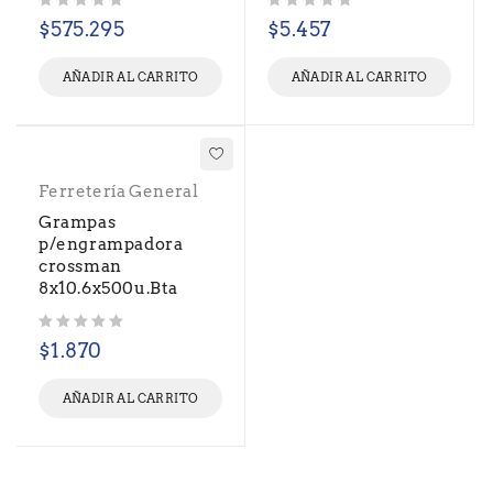
Valorado con
de 5
Valorado con
de 5
$
575.295
$
5.457
AÑADIR AL CARRITO
AÑADIR AL CARRITO
Ferretería General
Grampas
p/engrampadora
crossman
8x10.6x500u.Bta
Valorado con
de 5
$
1.870
AÑADIR AL CARRITO