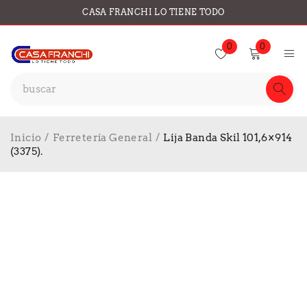
CASA FRANCHI LO TIENE TODO
0
0
Inicio
/
Ferretería General
/
Lija Banda Skil 101,6×914
(3375).