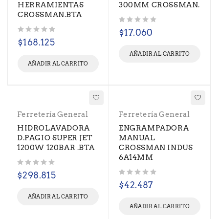
HERRAMIENTAS
300MM CROSSMAN.
CROSSMAN.BTA
Valorado con
de 5
$
17.060
Valorado con
de 5
$
168.125
AÑADIR AL CARRITO
AÑADIR AL CARRITO
Ferretería General
Ferretería General
HIDROLAVADORA
ENGRAMPADORA
D.PAGIO SUPER JET
MANUAL
1200W 120BAR .BTA
CROSSMAN INDUS
6A14MM
Valorado con
de 5
$
298.815
Valorado con
de 5
$
42.487
AÑADIR AL CARRITO
AÑADIR AL CARRITO