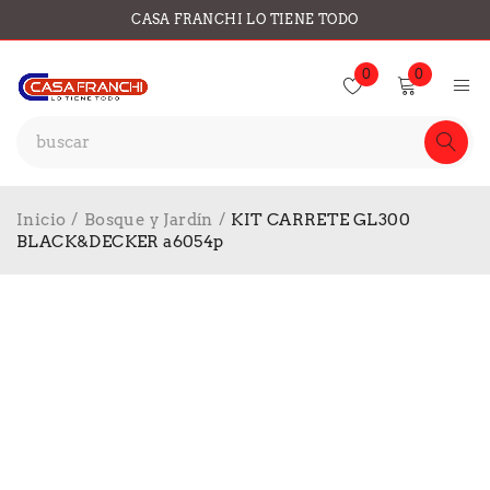
CASA FRANCHI LO TIENE TODO
0
0
Inicio
/
Bosque y Jardín
/
KIT CARRETE GL300
BLACK&DECKER a6054p