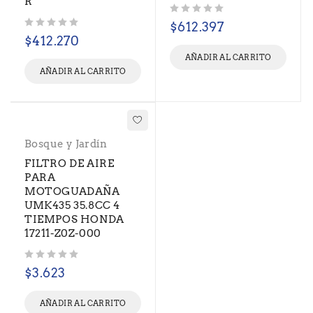
R
Valorado con
de 5
$
612.397
Valorado con
de 5
$
412.270
AÑADIR AL CARRITO
AÑADIR AL CARRITO
Bosque y Jardín
FILTRO DE AIRE
PARA
MOTOGUADAÑA
UMK435 35.8CC 4
TIEMPOS HONDA
17211-Z0Z-000
Valorado con
de 5
$
3.623
AÑADIR AL CARRITO