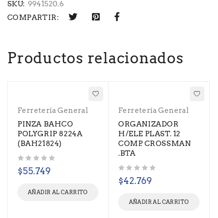
SKU:
9941520.6
COMPARTIR:
Productos relacionados
Ferretería General
Ferretería General
PINZA BAHCO
ORGANIZADOR
POLYGRIP 8224A
H/ELE PLAST. 12
(BAH21824)
COMP. CROSSMAN
.BTA
Valorado con
de 5
$
55.749
Valorado con
de 5
$
42.769
AÑADIR AL CARRITO
AÑADIR AL CARRITO