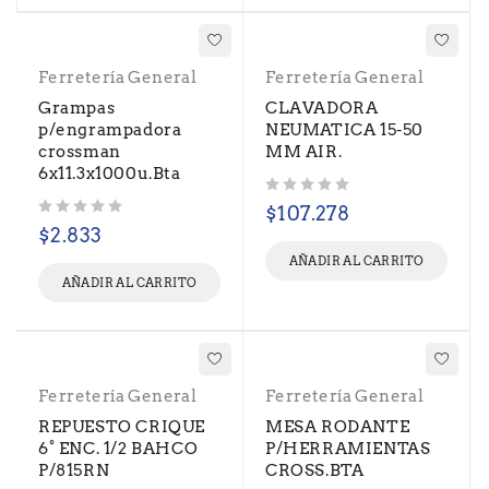
Ferretería General
Ferretería General
Grampas
CLAVADORA
p/engrampadora
NEUMATICA 15-50
crossman
MM AIR.
6x11.3x1000u.Bta
Valorado con
de 5
$
107.278
Valorado con
de 5
$
2.833
AÑADIR AL CARRITO
AÑADIR AL CARRITO
Ferretería General
Ferretería General
REPUESTO CRIQUE
MESA RODANTE
6° ENC. 1/2 BAHCO
P/HERRAMIENTAS
P/815RN
CROSS.BTA