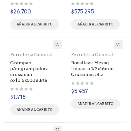
Valorado con
de 5
Valorado con
de 5
$
26.700
$
575.295
AÑADIR AL CARRITO
AÑADIR AL CARRITO
Ferretería General
Ferretería General
Grampas
Bocallave Hexag.
p/engrampadora
Impacto 1/2x16mm
crossman
Crossman .Bta
6x10.6x500u.Bta
Valorado con
de 5
$
5.457
Valorado con
de 5
$
1.718
AÑADIR AL CARRITO
AÑADIR AL CARRITO