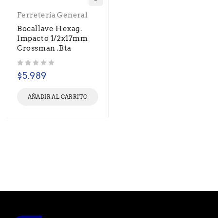
Ferretería General
Bocallave Hexag.
Impacto 1/2x17mm
Crossman .Bta
Valorado con
de 5
$
5.989
AÑADIR AL CARRITO