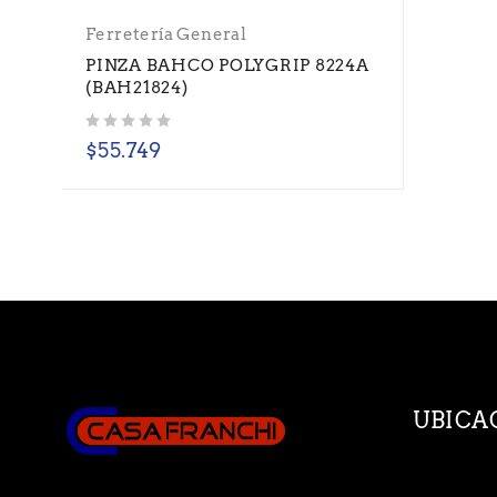
Ferretería General
PINZA BAHCO POLYGRIP 8224A
(BAH21824)
Valorado con
de 5
$
55.749
UBICA