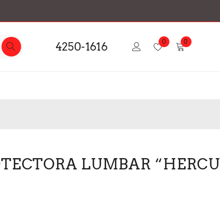
0
0
4250-1616
OTECTORA LUMBAR “HERCUL