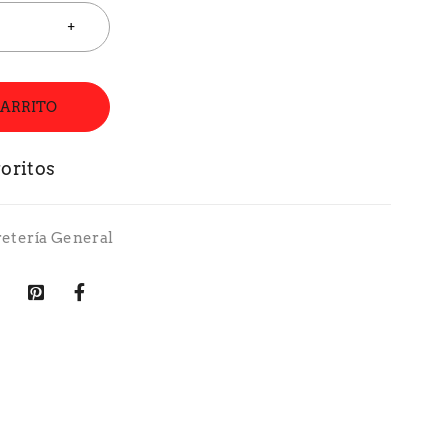
CARRITO
retería General