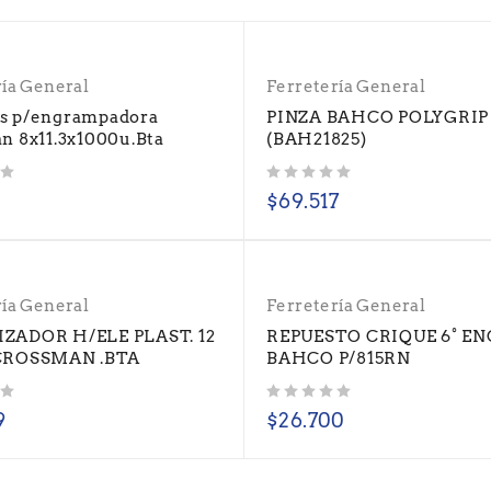
ría General
Ferretería General
s p/engrampadora
PINZA BAHCO POLYGRIP
n 8x11.3x1000u.Bta
(BAH21825)
Valorado con
de 5
$
69.517
ría General
Ferretería General
ZADOR H/ELE PLAST. 12
REPUESTO CRIQUE 6° ENC
CROSSMAN .BTA
BAHCO P/815RN
Valorado con
de 5
9
$
26.700