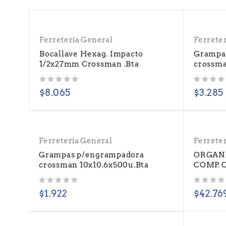
Ferretería General
Ferrete
Bocallave Hexag. Impacto
Grampa
1/2x27mm Crossman .Bta
crossma
Valorado con
de 5
Valorado con
de 5
$
8.065
$
3.285
Ferretería General
Ferrete
Grampas p/engrampadora
ORGANI
crossman 10x10.6x500u.Bta
COMP. 
Valorado con
de 5
Valorado con
de 5
$
1.922
$
42.76