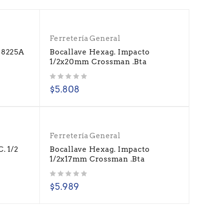
Ferretería General
 8225A
Bocallave Hexag. Impacto
1/2x20mm Crossman .Bta
Valorado con
de 5
$
5.808
Ferretería General
. 1/2
Bocallave Hexag. Impacto
1/2x17mm Crossman .Bta
Valorado con
de 5
$
5.989