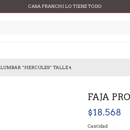
CASA FRANCHI LO TIENE TODO
 LUMBAR “HERCULES” TALLE 4
FAJA PR
$
18.568
Cantidad