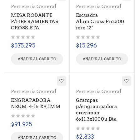
Ferretería General
Ferretería General
MESA RODANTE
Escuadra
P/HERRAMIENTAS
Alum.Cross.Pro.300
CROSS.BTA
mm 12"
Valorado con
de 5
Valorado con
de 5
$
575.295
$
15.296
AÑADIR AL CARRITO
AÑADIR AL CARRITO
Ferretería General
Ferretería General
ENGRAPADORA
Grampas
NEUM. 4-16 X9,1MM
p/engrampadora
crossman
6x11.3x1000u.Bta
Valorado con
de 5
$
91.925
Valorado con
de 5
$
2.833
AÑADIR AL CARRITO