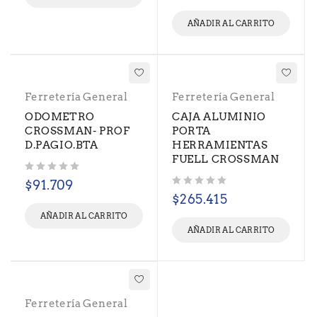
AÑADIR AL CARRITO
Ferretería General
Ferretería General
ODOMETRO
CAJA ALUMINIO
CROSSMAN- PROF
PORTA
D.PAGIO.BTA
HERRAMIENTAS
FUELL CROSSMAN
Valorado con
de 5
$
91.709
Valorado con
de 5
$
265.415
AÑADIR AL CARRITO
AÑADIR AL CARRITO
Ferretería General