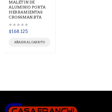
MALETIN DE
ALUMINIO PORTA
HERRAMIENTAS
CROSSMAN.BTA
Valorado con
de 5
$
168.125
AÑADIR AL CARRITO