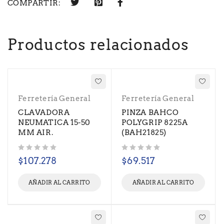
COMPARTIR:
Productos relacionados
Ferretería General
Ferretería General
CLAVADORA
PINZA BAHCO
NEUMATICA 15-50
POLYGRIP 8225A
MM AIR.
(BAH21825)
Valorado con
de 5
Valorado con
de 5
$
107.278
$
69.517
AÑADIR AL CARRITO
AÑADIR AL CARRITO