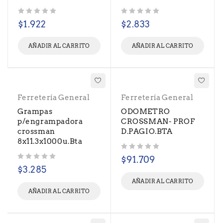
Valorado con
de 5
Valorado con
de 5
$
1.922
$
2.833
AÑADIR AL CARRITO
AÑADIR AL CARRITO
Ferretería General
Ferretería General
Grampas
ODOMETRO
p/engrampadora
CROSSMAN- PROF
crossman
D.PAGIO.BTA
8x11.3x1000u.Bta
Valorado con
de 5
$
91.709
Valorado con
de 5
$
3.285
AÑADIR AL CARRITO
AÑADIR AL CARRITO