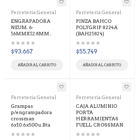
Ferretería General
Ferretería General
ENGRAPADORA
PINZA BAHCO
NEUM. 6-
POLYGRIP 8224A
16MMX12.8MM .
(BAH21824)
Valorado con
de 5
Valorado con
de 5
$
93.667
$
55.749
AÑADIR AL CARRITO
AÑADIR AL CARRITO
Ferretería General
Ferretería General
Grampas
CAJA ALUMINIO
p/engrampadora
PORTA
crossman
HERRAMIENTAS
6x10.6x500u.Bta
FUELL CROSSMAN
Valorado con
de 5
Valorado con
de 5