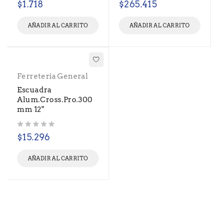
$
1.718
$
265.415
AÑADIR AL CARRITO
AÑADIR AL CARRITO
Ferretería General
Escuadra
Alum.Cross.Pro.300
mm 12"
Valorado con
de 5
$
15.296
AÑADIR AL CARRITO