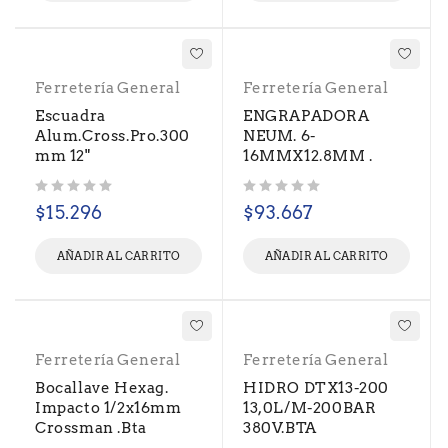
Ferretería General
Ferretería General
Escuadra
ENGRAPADORA
Alum.Cross.Pro.300
NEUM. 6-
mm 12"
16MMX12.8MM .
Valorado con
de 5
Valorado con
de 5
$
15.296
$
93.667
AÑADIR AL CARRITO
AÑADIR AL CARRITO
Ferretería General
Ferretería General
Bocallave Hexag.
HIDRO DTX13-200
Impacto 1/2x16mm
13,0L/M-200BAR
Crossman .Bta
380V.BTA