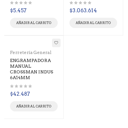
Valorado con
de 5
Valorado con
de 5
$
5.457
$
3.063.614
AÑADIR AL CARRITO
AÑADIR AL CARRITO
Ferretería General
ENGRAMPADORA
MANUAL
CROSSMAN INDUS
6A14MM
Valorado con
de 5
$
42.487
AÑADIR AL CARRITO