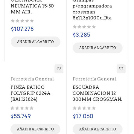
CLAVADORA
Grampas
NEUMATICA 15-50
p/engrampadora
MM AIR.
crossman
8x11.3x1000u.Bta
Valorado con
de 5
$
107.278
Valorado con
de 5
$
3.285
AÑADIR AL CARRITO
AÑADIR AL CARRITO
Ferretería General
Ferretería General
PINZA BAHCO
ESCUADRA
POLYGRIP 8224A
COMBINACION 12"
(BAH21824)
300MM CROSSMAN.
Valorado con
de 5
Valorado con
de 5
$
55.749
$
17.060
AÑADIR AL CARRITO
AÑADIR AL CARRITO