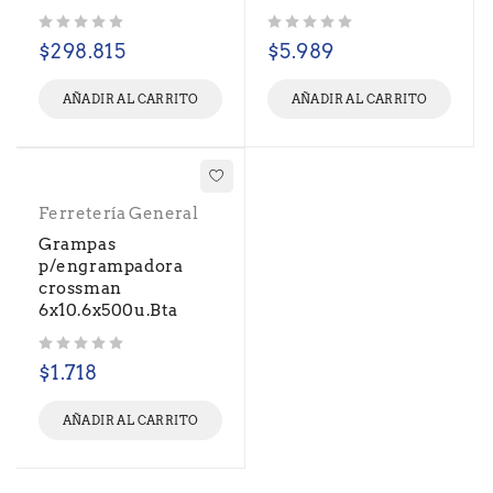
Valorado con
de 5
Valorado con
de 5
$
298.815
$
5.989
AÑADIR AL CARRITO
AÑADIR AL CARRITO
Ferretería General
Grampas
p/engrampadora
crossman
6x10.6x500u.Bta
Valorado con
de 5
$
1.718
AÑADIR AL CARRITO