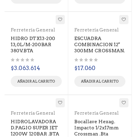
Ferretería General
Ferretería General
HIDRO DTX13-200
ESCUADRA
13,0L/M-200BAR
COMBINACION 12"
380V.BTA
300MM CROSSMAN.
Valorado con
de 5
Valorado con
de 5
$
3.063.614
$
17.060
AÑADIR AL CARRITO
AÑADIR AL CARRITO
Ferretería General
Ferretería General
HIDROLAVADORA
Bocallave Hexag.
D.PAGIO SUPER JET
Impacto 1/2x17mm
1200W 120BAR .BTA
Crossman .Bta