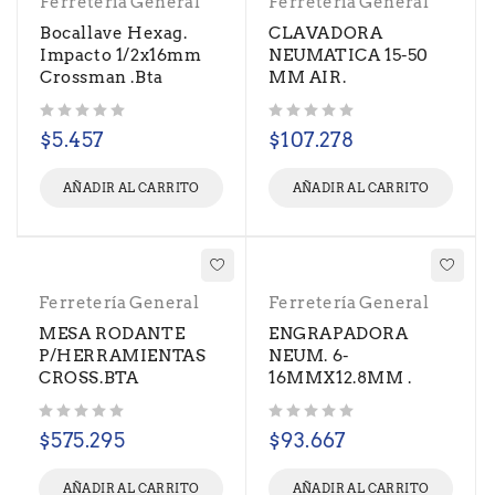
Ferretería General
Ferretería General
Bocallave Hexag.
CLAVADORA
Impacto 1/2x16mm
NEUMATICA 15-50
Crossman .Bta
MM AIR.
Valorado con
de 5
Valorado con
de 5
$
5.457
$
107.278
AÑADIR AL CARRITO
AÑADIR AL CARRITO
Ferretería General
Ferretería General
MESA RODANTE
ENGRAPADORA
P/HERRAMIENTAS
NEUM. 6-
CROSS.BTA
16MMX12.8MM .
Valorado con
de 5
Valorado con
de 5
$
575.295
$
93.667
AÑADIR AL CARRITO
AÑADIR AL CARRITO