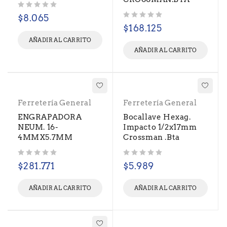
Valorado con
de 5
$
8.065
Valorado con
de 5
$
168.125
AÑADIR AL CARRITO
AÑADIR AL CARRITO
Ferretería General
Ferretería General
ENGRAPADORA
Bocallave Hexag.
NEUM. 16-
Impacto 1/2x17mm
4MMX5.7MM
Crossman .Bta
Valorado con
de 5
Valorado con
de 5
$
281.771
$
5.989
AÑADIR AL CARRITO
AÑADIR AL CARRITO