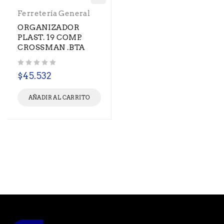
Ferretería General
ORGANIZADOR
PLAST. 19 COMP.
CROSSMAN .BTA
Valorado con
de 5
$
45.532
AÑADIR AL CARRITO