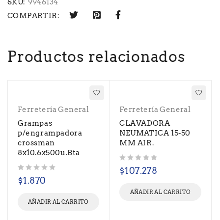
SKU:
9946134
COMPARTIR:
Productos relacionados
Ferretería General
Ferretería General
Grampas
CLAVADORA
p/engrampadora
NEUMATICA 15-50
crossman
MM AIR.
8x10.6x500u.Bta
Valorado con
de 5
$
107.278
Valorado con
de 5
$
1.870
AÑADIR AL CARRITO
AÑADIR AL CARRITO