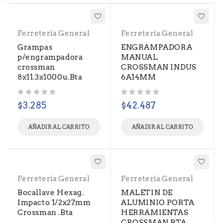
Ferretería General
Ferretería General
Grampas
ENGRAMPADORA
p/engrampadora
MANUAL
crossman
CROSSMAN INDUS
8x11.3x1000u.Bta
6A14MM
Valorado con
de 5
Valorado con
de 5
$
3.285
$
42.487
AÑADIR AL CARRITO
AÑADIR AL CARRITO
Ferretería General
Ferretería General
Bocallave Hexag.
MALETIN DE
Impacto 1/2x27mm
ALUMINIO PORTA
Crossman .Bta
HERRAMIENTAS
CROSSMAN.BTA