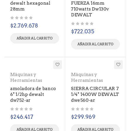
dewalt hexagonal
FUERZA 16mm
28mm
710watts Dw130v
DEWALT
Valorado con
de 5
$
2.769.678
Valorado con
de 5
$
722.035
AÑADIR AL CARRITO
AÑADIR AL CARRITO
Máquinas y
Máquinas y
Herramientas
Herramientas
amoladora de banco
SIERRA CIRCULAR 7
6'' 1/2hp dewalt
1/4'' 1400W DEWALT
dw752-ar
dwe560-ar
Valorado con
de 5
Valorado con
de 5
$
246.417
$
299.969
AÑADIR AL CARRITO
AÑADIR AL CARRITO