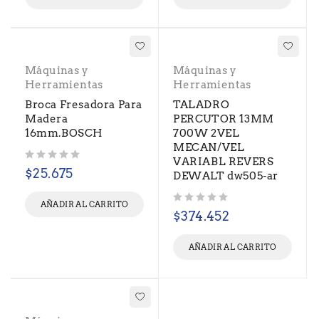
Máquinas y
Máquinas y
Herramientas
Herramientas
Broca Fresadora Para
TALADRO
Madera
PERCUTOR 13MM
16mm.BOSCH
700W 2VEL
MECAN/VEL
VARIABL REVERS
Valorado con
de 5
$
25.675
DEWALT dw505-ar
AÑADIR AL CARRITO
Valorado con
de 5
$
374.452
AÑADIR AL CARRITO