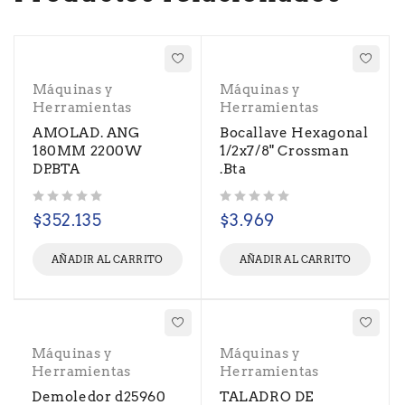
Máquinas y
Máquinas y
Herramientas
Herramientas
AMOLAD. ANG
Bocallave Hexagonal
180MM 2200W
1/2x7/8" Crossman
DP.BTA
.Bta
Valorado con
de 5
Valorado con
de 5
$
352.135
$
3.969
AÑADIR AL CARRITO
AÑADIR AL CARRITO
Máquinas y
Máquinas y
Herramientas
Herramientas
Demoledor d25960
TALADRO DE