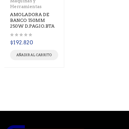
Máquinas y
Herramientas
AMOLADORA DE
BANCO 150MM
250W D.PAGIO.BTA
Valorado con
de 5
$
192.820
AÑADIR AL CARRITO