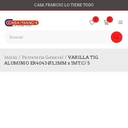
CASA FRANCHI LO TIENE TODO
0
0
Inicio
/
Ferretería General
/
VARILLA TIG
ALUMINIO ER4043 Ø3,2MM x 1MT.C/ 5