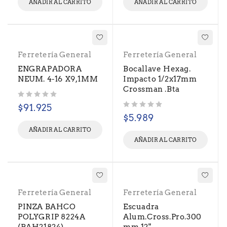
AÑADIR AL CARRITO
AÑADIR AL CARRITO
Ferretería General
Ferretería General
ENGRAPADORA
Bocallave Hexag.
NEUM. 4-16 X9,1MM
Impacto 1/2x17mm
Crossman .Bta
Valorado con
de 5
$
91.925
Valorado con
de 5
$
5.989
AÑADIR AL CARRITO
AÑADIR AL CARRITO
Ferretería General
Ferretería General
PINZA BAHCO
Escuadra
POLYGRIP 8224A
Alum.Cross.Pro.300