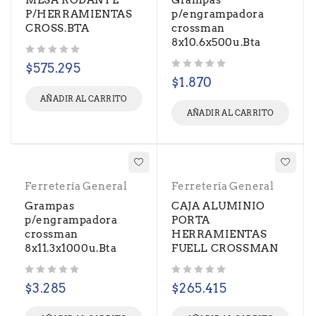
MESA RODANTE
Grampas
P/HERRAMIENTAS
p/engrampadora
CROSS.BTA
crossman
8x10.6x500u.Bta
Valorado con
de 5
$
575.295
Valorado con
de 5
$
1.870
AÑADIR AL CARRITO
AÑADIR AL CARRITO
Ferretería General
Ferretería General
Grampas
CAJA ALUMINIO
p/engrampadora
PORTA
crossman
HERRAMIENTAS
8x11.3x1000u.Bta
FUELL CROSSMAN
Valorado con
de 5
Valorado con
de 5
$
3.285
$
265.415