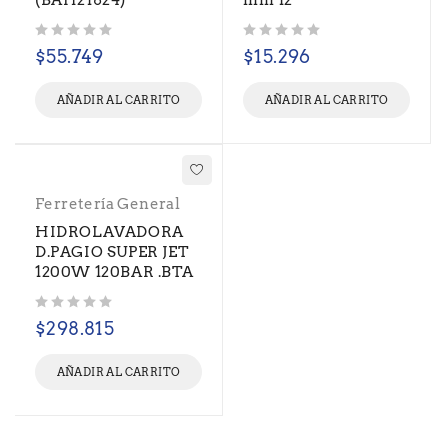
(BAH21824)
mm 12"
Valorado con
de 5
Valorado con
de 5
$
55.749
$
15.296
AÑADIR AL CARRITO
AÑADIR AL CARRITO
Ferretería General
HIDROLAVADORA
D.PAGIO SUPER JET
1200W 120BAR .BTA
Valorado con
de 5
$
298.815
AÑADIR AL CARRITO