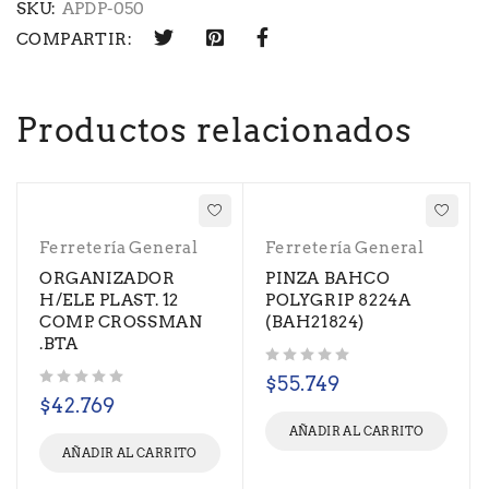
SKU:
APDP-050
COMPARTIR:
Productos relacionados
Ferretería General
Ferretería General
ORGANIZADOR
PINZA BAHCO
H/ELE PLAST. 12
POLYGRIP 8224A
COMP. CROSSMAN
(BAH21824)
.BTA
Valorado con
de 5
$
55.749
Valorado con
de 5
$
42.769
AÑADIR AL CARRITO
AÑADIR AL CARRITO