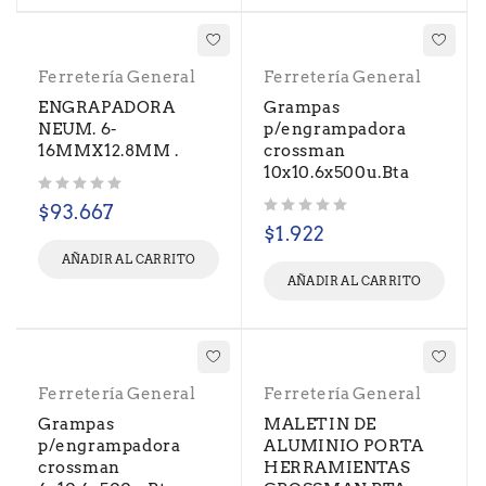
Ferretería General
Ferretería General
ENGRAPADORA
Grampas
NEUM. 6-
p/engrampadora
16MMX12.8MM .
crossman
10x10.6x500u.Bta
Valorado con
de 5
$
93.667
Valorado con
de 5
$
1.922
AÑADIR AL CARRITO
AÑADIR AL CARRITO
Ferretería General
Ferretería General
Grampas
MALETIN DE
p/engrampadora
ALUMINIO PORTA
crossman
HERRAMIENTAS