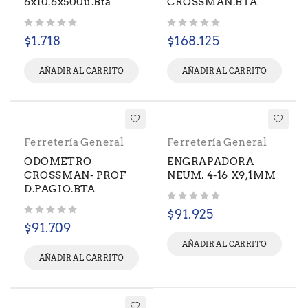
6x10.6x500u.Bta
CROSSMAN.BTA
Valorado con
de 5
Valorado con
de 5
$
1.718
$
168.125
AÑADIR AL CARRITO
AÑADIR AL CARRITO
Ferretería General
Ferretería General
ODOMETRO
ENGRAPADORA
CROSSMAN- PROF
NEUM. 4-16 X9,1MM
D.PAGIO.BTA
Valorado con
de 5
$
91.925
Valorado con
de 5
$
91.709
AÑADIR AL CARRITO
AÑADIR AL CARRITO