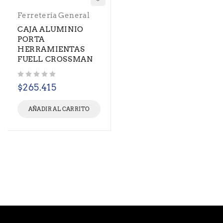
Ferretería General
CAJA ALUMINIO
PORTA
HERRAMIENTAS
FUELL CROSSMAN
Valorado con
de 5
$
265.415
AÑADIR AL CARRITO