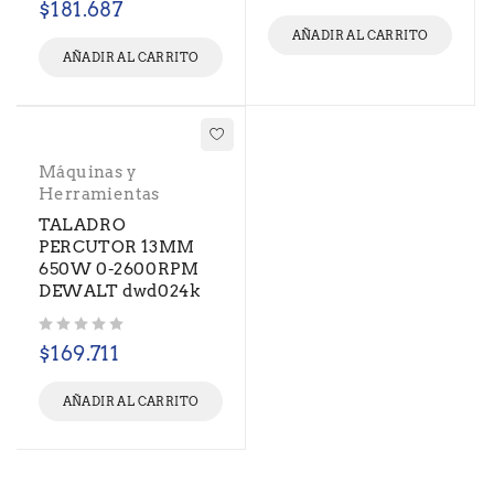
$
181.687
AÑADIR AL CARRITO
AÑADIR AL CARRITO
Máquinas y
Herramientas
TALADRO
PERCUTOR 13MM
650W 0-2600RPM
DEWALT dwd024k
Valorado con
de 5
$
169.711
AÑADIR AL CARRITO