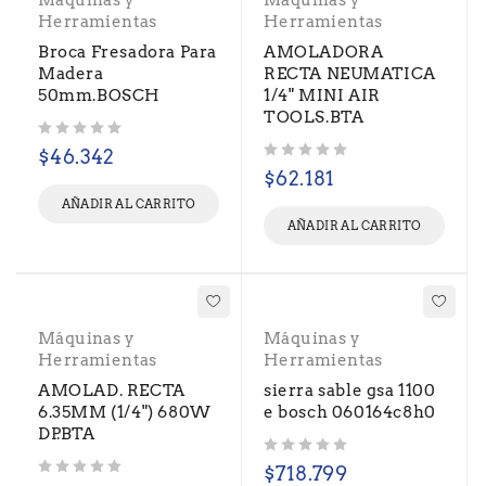
Máquinas y
Máquinas y
Herramientas
Herramientas
Broca Fresadora Para
AMOLADORA
Madera
RECTA NEUMATICA
50mm.BOSCH
1/4" MINI AIR
TOOLS.BTA
Valorado con
de 5
$
46.342
Valorado con
de 5
$
62.181
AÑADIR AL CARRITO
AÑADIR AL CARRITO
Máquinas y
Máquinas y
Herramientas
Herramientas
AMOLAD. RECTA
sierra sable gsa 1100
6.35MM (1/4") 680W
e bosch 060164c8h0
DP.BTA
Valorado con
de 5
$
718.799
Valorado con
de 5