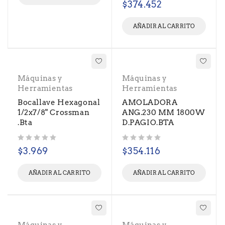
$
374.452
AÑADIR AL CARRITO
Máquinas y
Máquinas y
Herramientas
Herramientas
Bocallave Hexagonal
AMOLADORA
1/2x7/8" Crossman
ANG.230 MM 1800W
.Bta
D.PAGIO.BTA
Valorado con
de 5
Valorado con
de 5
$
3.969
$
354.116
AÑADIR AL CARRITO
AÑADIR AL CARRITO