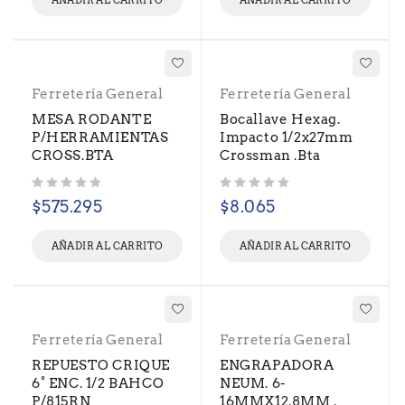
AÑADIR AL CARRITO
AÑADIR AL CARRITO
Ferretería General
Ferretería General
MESA RODANTE
Bocallave Hexag.
P/HERRAMIENTAS
Impacto 1/2x27mm
CROSS.BTA
Crossman .Bta
Valorado con
de 5
Valorado con
de 5
$
575.295
$
8.065
AÑADIR AL CARRITO
AÑADIR AL CARRITO
Ferretería General
Ferretería General
REPUESTO CRIQUE
ENGRAPADORA
6° ENC. 1/2 BAHCO
NEUM. 6-
P/815RN
16MMX12.8MM .