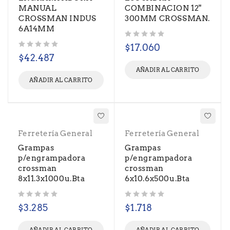
MANUAL
COMBINACION 12"
CROSSMAN INDUS
300MM CROSSMAN.
6A14MM
Valorado con
de 5
$
17.060
Valorado con
de 5
$
42.487
AÑADIR AL CARRITO
AÑADIR AL CARRITO
Ferretería General
Ferretería General
Grampas
Grampas
p/engrampadora
p/engrampadora
crossman
crossman
8x11.3x1000u.Bta
6x10.6x500u.Bta
Valorado con
de 5
Valorado con
de 5
$
3.285
$
1.718