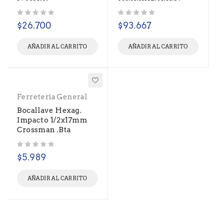
Valorado con
de 5
Valorado con
de 5
$
26.700
$
93.667
AÑADIR AL CARRITO
AÑADIR AL CARRITO
Ferretería General
Bocallave Hexag.
Impacto 1/2x17mm
Crossman .Bta
Valorado con
de 5
$
5.989
AÑADIR AL CARRITO