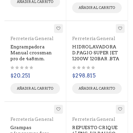
AÑADIR AL CARRITO
AÑADIR AL CARRITO
Ferretería General
Ferretería General
Engrampadora
HIDROLAVADORA
Manual crossman
D.PAGIO SUPER JET
pro de 4a8mm.
1200W 120BAR .BTA
Valorado con
de 5
Valorado con
de 5
$
20.251
$
298.815
AÑADIR AL CARRITO
AÑADIR AL CARRITO
Ferretería General
Ferretería General
Grampas
REPUESTO CRIQUE