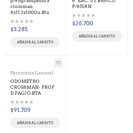
p/engrampadora
6° ENC. 1/2 BAHCO
crossman
P/815RN
8x11.3x1000u.Bta
Valorado con
de 5
$
26.700
Valorado con
de 5
$
3.285
AÑADIR AL CARRITO
AÑADIR AL CARRITO
Ferretería General
ODOMETRO
CROSSMAN- PROF
D.PAGIO.BTA
Valorado con
de 5
$
91.709
AÑADIR AL CARRITO