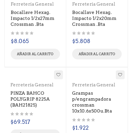
Ferretería General
Ferretería General
Bocallave Hexag.
Bocallave Hexag.
Impacto 1/2x27mm
Impacto 1/2x20mm
Crossman .Bta
Crossman .Bta
Valorado con
de 5
Valorado con
de 5
$
8.065
$
5.808
AÑADIR AL CARRITO
AÑADIR AL CARRITO
Ferretería General
Ferretería General
PINZA BAHCO
Grampas
POLYGRIP 8225A
p/engrampadora
(BAH21825)
crossman
10x10.6x500u.Bta
Valorado con
de 5
$
69.517
Valorado con
de 5
$
1.922