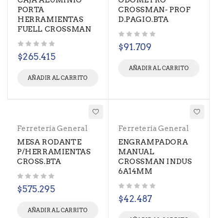
CAJA ALUMINIO
ODOMETRO
PORTA
CROSSMAN- PROF
HERRAMIENTAS
D.PAGIO.BTA
FUELL CROSSMAN
Valorado con
de 5
$
91.709
Valorado con
de 5
$
265.415
AÑADIR AL CARRITO
AÑADIR AL CARRITO
Ferretería General
Ferretería General
MESA RODANTE
ENGRAMPADORA
P/HERRAMIENTAS
MANUAL
CROSS.BTA
CROSSMAN INDUS
6A14MM
Valorado con
de 5
$
575.295
Valorado con
de 5
$
42.487
AÑADIR AL CARRITO