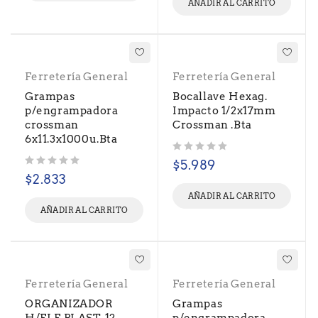
AÑADIR AL CARRITO
Ferretería General
Ferretería General
Grampas
Bocallave Hexag.
p/engrampadora
Impacto 1/2x17mm
crossman
Crossman .Bta
6x11.3x1000u.Bta
Valorado con
de 5
$
5.989
Valorado con
de 5
$
2.833
AÑADIR AL CARRITO
AÑADIR AL CARRITO
Ferretería General
Ferretería General
ORGANIZADOR
Grampas