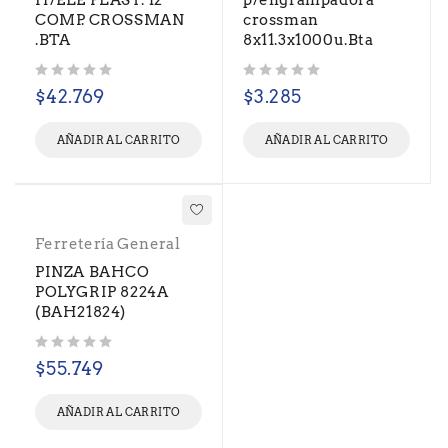
H/ELE PLAST. 12
p/engrampadora
COMP. CROSSMAN
crossman
.BTA
8x11.3x1000u.Bta
Valorado con
de 5
Valorado con
de 5
$
42.769
$
3.285
AÑADIR AL CARRITO
AÑADIR AL CARRITO
Ferretería General
PINZA BAHCO
POLYGRIP 8224A
(BAH21824)
Valorado con
de 5
$
55.749
AÑADIR AL CARRITO