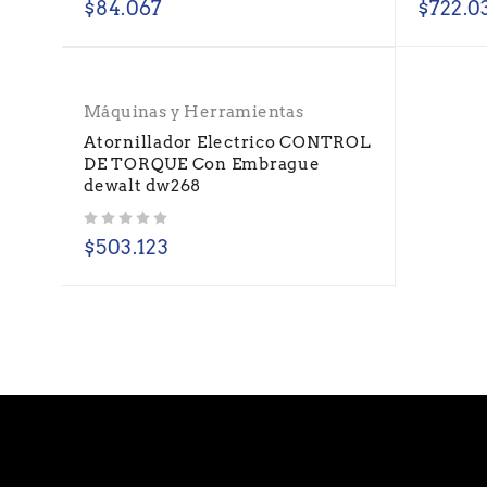
$
84.067
$
722.0
Máquinas y Herramientas
Atornillador Electrico CONTROL
DE TORQUE Con Embrague
dewalt dw268
Valorado con
de 5
$
503.123