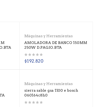
Máquinas y Herramientas
MM
AMOLADORA DE BANCO 150MM
O.BTA
250W D.PAGIO.BTA
Valorado con
de 5
$
192.820
Máquinas y Herramientas
sierra sable gsa 1100 e bosch
TA
060164c8h0
Valorado con
de 5