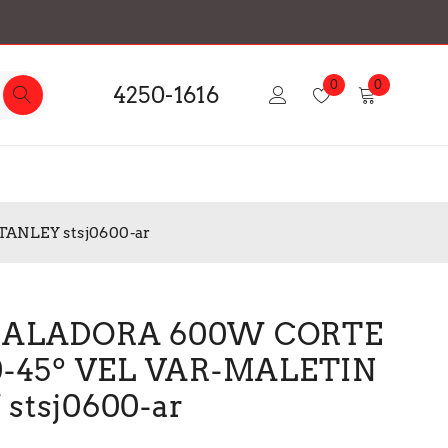
0
0
4250-1616
ANLEY stsj0600-ar
CALADORA 600W CORTE
0-45º VEL VAR-MALETIN
stsj0600-ar