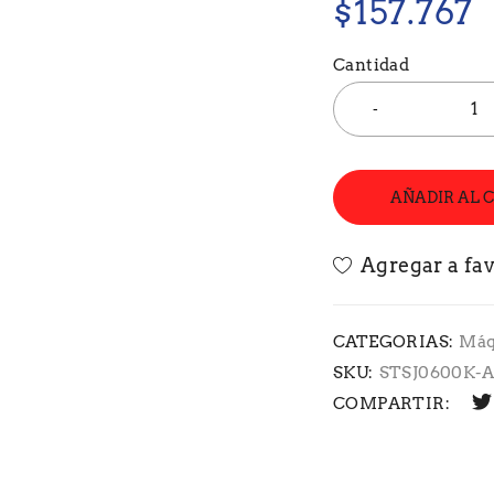
$
157.767
Cantidad
AÑADIR AL 
CATEGORIAS:
Máq
SKU:
STSJ0600K-
COMPARTIR: