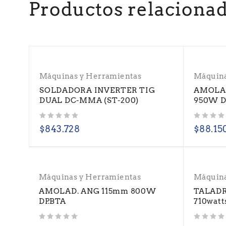
Productos relaciona
Máquinas y Herramientas
Máquina
SOLDADORA INVERTER TIG
AMOLA
DUAL DC-MMA (ST-200)
950W D
Valorado con
de 5
Valorado con
de 5
$
843.728
$
88.15
Máquinas y Herramientas
Máquina
AMOLAD. ANG 115mm 800W
TALADR
DP.BTA
710wat
Valorado con
de 5
Valorado con
de 5