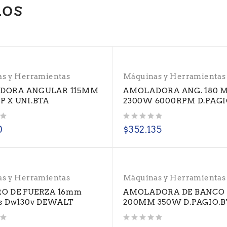
dos
s y Herramientas
Máquinas y Herramientas
DORA ANGULAR 115MM
AMOLADORA ANG. 180 
P X UNI.BTA
2300W 6000RPM D.PAGI
Valorado con
de 5
0
$
352.135
s y Herramientas
Máquinas y Herramientas
O DE FUERZA 16mm
AMOLADORA DE BANCO
ts Dw130v DEWALT
200MM 350W D.PAGIO.B
Valorado con
de 5