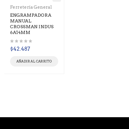
Ferretería General
ENGRAMPADORA
MANUAL
CROSSMAN INDUS
6A14MM
Valorado con
de 5
$
42.487
AÑADIR AL CARRITO