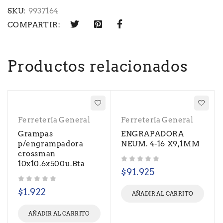
SKU:
9937164
COMPARTIR:
Productos relacionados
Ferretería General
Ferretería General
Grampas
ENGRAPADORA
p/engrampadora
NEUM. 4-16 X9,1MM
crossman
10x10.6x500u.Bta
Valorado con
de 5
$
91.925
Valorado con
de 5
$
1.922
AÑADIR AL CARRITO
AÑADIR AL CARRITO