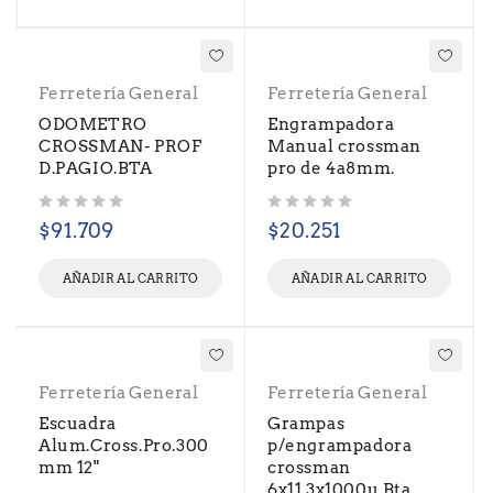
Ferretería General
Ferretería General
ODOMETRO
Engrampadora
CROSSMAN- PROF
Manual crossman
D.PAGIO.BTA
pro de 4a8mm.
Valorado con
de 5
Valorado con
de 5
$
91.709
$
20.251
AÑADIR AL CARRITO
AÑADIR AL CARRITO
Ferretería General
Ferretería General
Escuadra
Grampas
Alum.Cross.Pro.300
p/engrampadora
mm 12"
crossman
6x11.3x1000u.Bta