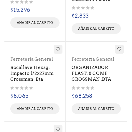
Valorado con
de 5
$
15.296
Valorado con
de 5
$
2.833
AÑADIR AL CARRITO
AÑADIR AL CARRITO
Ferretería General
Ferretería General
Bocallave Hexag.
ORGANIZADOR
Impacto 1/2x27mm
PLAST. 8 COMP.
Crossman .Bta
CROSSMAN .BTA
Valorado con
de 5
Valorado con
de 5
$
8.065
$
68.258
AÑADIR AL CARRITO
AÑADIR AL CARRITO