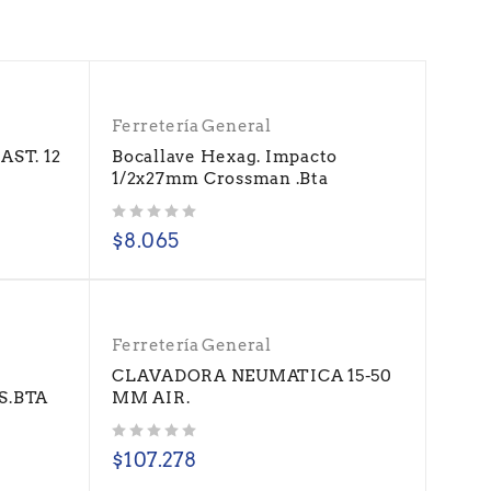
Ferretería General
ST. 12
Bocallave Hexag. Impacto
1/2x27mm Crossman .Bta
Valorado con
de 5
$
8.065
Ferretería General
CLAVADORA NEUMATICA 15-50
S.BTA
MM AIR.
Valorado con
de 5
$
107.278