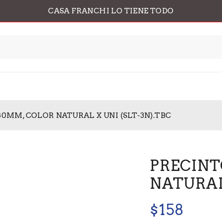
CASA FRANCHI LO TIENE TODO
80MM, COLOR NATURAL X UNI (SLT-3N).TBC
PRECINT
NATURAL 
$
158