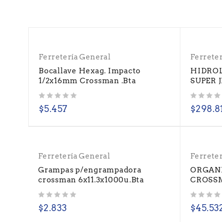
Ferretería General
Ferrete
Bocallave Hexag. Impacto
HIDROL
1/2x16mm Crossman .Bta
SUPER 
Valorado con
de 5
Valorado con
de 5
$
5.457
$
298.8
Ferretería General
Ferrete
Grampas p/engrampadora
ORGANI
crossman 6x11.3x1000u.Bta
CROSSM
Valorado con
de 5
Valorado con
de 5
$
2.833
$
45.53