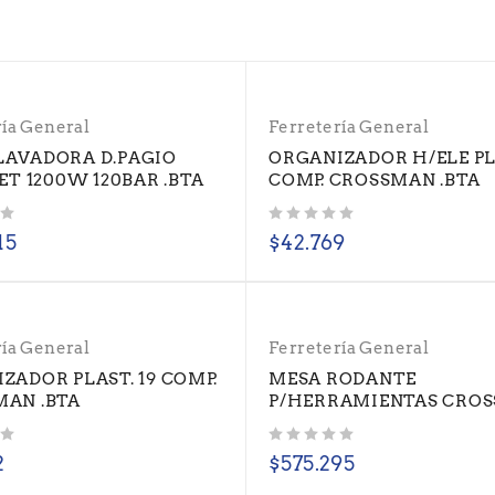
ría General
Ferretería General
AVADORA D.PAGIO
ORGANIZADOR H/ELE PLA
JET 1200W 120BAR .BTA
COMP. CROSSMAN .BTA
Valorado con
de 5
15
$
42.769
ría General
Ferretería General
ZADOR PLAST. 19 COMP.
MESA RODANTE
AN .BTA
P/HERRAMIENTAS CROS
Valorado con
de 5
2
$
575.295