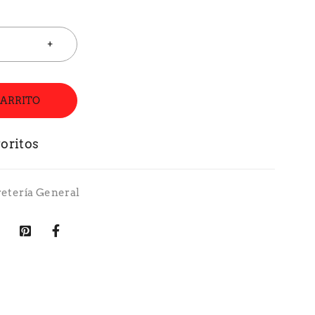
CARRITO
retería General