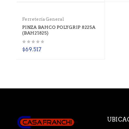
Ferretería General
PINZA BAHCO POLYGRIP 8225A
(BAH21825)
Valorado con
de 5
$
69.517
UBICA