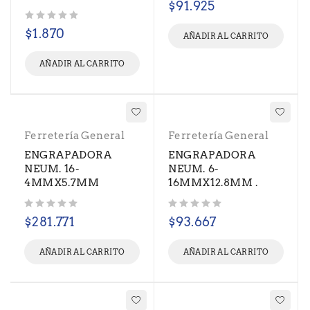
$
91.925
Valorado con
de 5
$
1.870
AÑADIR AL CARRITO
AÑADIR AL CARRITO
Ferretería General
Ferretería General
ENGRAPADORA
ENGRAPADORA
NEUM. 16-
NEUM. 6-
4MMX5.7MM
16MMX12.8MM .
Valorado con
de 5
Valorado con
de 5
$
281.771
$
93.667
AÑADIR AL CARRITO
AÑADIR AL CARRITO