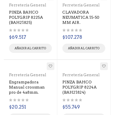
Ferretería General
Ferretería General
PINZA BAHCO
CLAVADORA
POLYGRIP 8225A
NEUMATICA 15-50
(BAH21825)
MM AIR.
Valorado con
de 5
Valorado con
de 5
$
69.517
$
107.278
AÑADIR AL CARRITO
AÑADIR AL CARRITO
Ferretería General
Ferretería General
Engrampadora
PINZA BAHCO
Manual crossman
POLYGRIP 8224A
pro de 4a8mm.
(BAH21824)
Valorado con
de 5
Valorado con
de 5
$
20.251
$
55.749