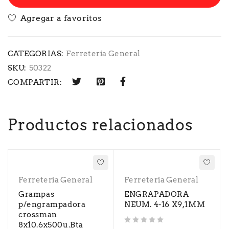
CATEGORIAS:
Ferretería General
SKU:
50322
COMPARTIR:
Productos relacionados
Ferretería General
Ferretería General
Grampas
ENGRAPADORA
p/engrampadora
NEUM. 4-16 X9,1MM
crossman
8x10.6x500u.Bta
Valorado con
de 5