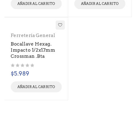
AÑADIR AL CARRITO
AÑADIR AL CARRITO
Ferretería General
Bocallave Hexag.
Impacto 1/2x17mm
Crossman .Bta
Valorado con
de 5
$
5.989
AÑADIR AL CARRITO