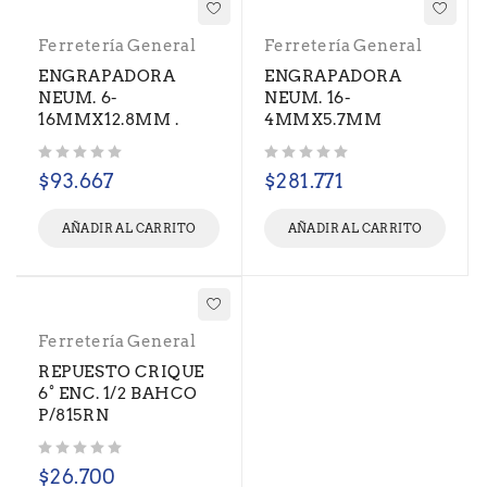
Ferretería General
Ferretería General
ENGRAPADORA
ENGRAPADORA
NEUM. 6-
NEUM. 16-
16MMX12.8MM .
4MMX5.7MM
Valorado con
de 5
Valorado con
de 5
$
93.667
$
281.771
AÑADIR AL CARRITO
AÑADIR AL CARRITO
Ferretería General
REPUESTO CRIQUE
6° ENC. 1/2 BAHCO
P/815RN
Valorado con
de 5
$
26.700