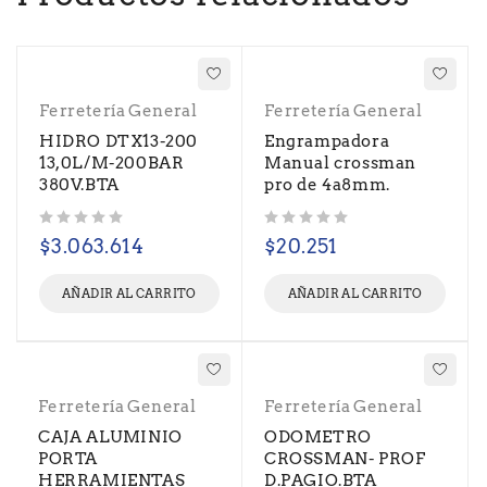
Ferretería General
Ferretería General
HIDRO DTX13-200
Engrampadora
13,0L/M-200BAR
Manual crossman
380V.BTA
pro de 4a8mm.
Valorado con
de 5
Valorado con
de 5
$
3.063.614
$
20.251
AÑADIR AL CARRITO
AÑADIR AL CARRITO
Ferretería General
Ferretería General
CAJA ALUMINIO
ODOMETRO
PORTA
CROSSMAN- PROF
HERRAMIENTAS
D.PAGIO.BTA