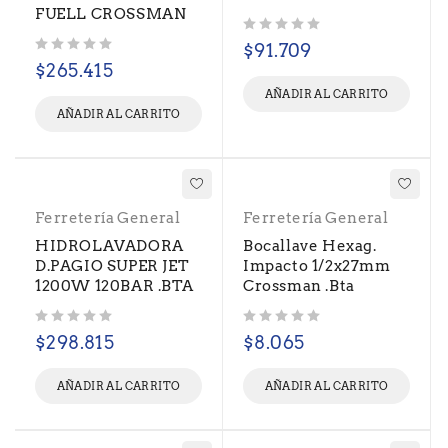
FUELL CROSSMAN
Valorado con
de 5
$
91.709
Valorado con
de 5
$
265.415
AÑADIR AL CARRITO
AÑADIR AL CARRITO
Ferretería General
Ferretería General
HIDROLAVADORA
Bocallave Hexag.
D.PAGIO SUPER JET
Impacto 1/2x27mm
1200W 120BAR .BTA
Crossman .Bta
Valorado con
de 5
Valorado con
de 5
$
298.815
$
8.065
AÑADIR AL CARRITO
AÑADIR AL CARRITO