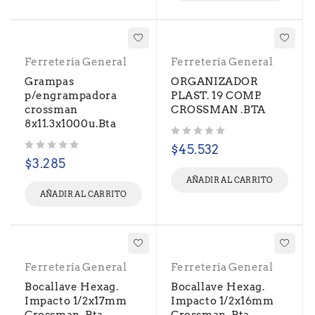
Ferretería General
Ferretería General
Grampas
ORGANIZADOR
p/engrampadora
PLAST. 19 COMP.
crossman
CROSSMAN .BTA
8x11.3x1000u.Bta
Valorado con
de 5
$
45.532
Valorado con
de 5
$
3.285
AÑADIR AL CARRITO
AÑADIR AL CARRITO
Ferretería General
Ferretería General
Bocallave Hexag.
Bocallave Hexag.
Impacto 1/2x17mm
Impacto 1/2x16mm