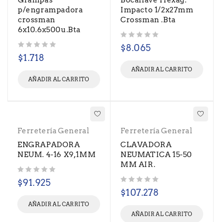
Grampas
Bocallave Hexag.
p/engrampadora
Impacto 1/2x27mm
crossman
Crossman .Bta
6x10.6x500u.Bta
Valorado con
de 5
$
8.065
Valorado con
de 5
$
1.718
AÑADIR AL CARRITO
AÑADIR AL CARRITO
Ferretería General
Ferretería General
ENGRAPADORA
CLAVADORA
NEUM. 4-16 X9,1MM
NEUMATICA 15-50
MM AIR.
Valorado con
de 5
$
91.925
Valorado con
de 5
$
107.278
AÑADIR AL CARRITO
AÑADIR AL CARRITO