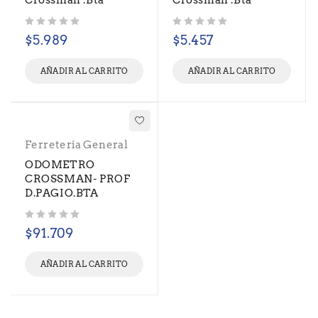
Crossman .Bta
Crossman .Bta
Valorado con
de 5
Valorado con
de 5
$
5.989
$
5.457
AÑADIR AL CARRITO
AÑADIR AL CARRITO
Ferretería General
ODOMETRO
CROSSMAN- PROF
D.PAGIO.BTA
Valorado con
de 5
$
91.709
AÑADIR AL CARRITO