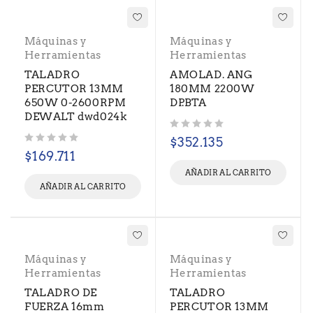
Máquinas y
Máquinas y
Herramientas
Herramientas
TALADRO
AMOLAD. ANG
PERCUTOR 13MM
180MM 2200W
650W 0-2600RPM
DP.BTA
DEWALT dwd024k
Valorado con
de 5
$
352.135
Valorado con
de 5
$
169.711
AÑADIR AL CARRITO
AÑADIR AL CARRITO
Máquinas y
Máquinas y
Herramientas
Herramientas
TALADRO DE
TALADRO
FUERZA 16mm
PERCUTOR 13MM