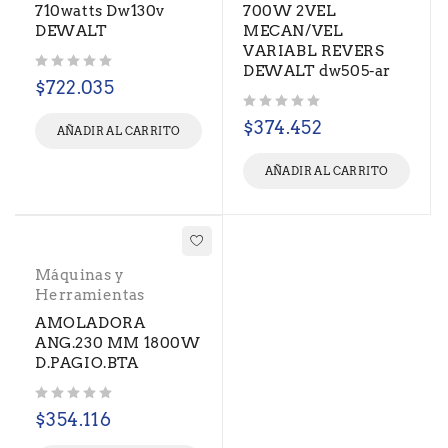
710watts Dw130v
700W 2VEL
DEWALT
MECAN/VEL
VARIABL REVERS
DEWALT dw505-ar
Valorado con
de 5
$
722.035
Valorado con
de 5
$
374.452
AÑADIR AL CARRITO
AÑADIR AL CARRITO
Máquinas y
Herramientas
AMOLADORA
ANG.230 MM 1800W
D.PAGIO.BTA
Valorado con
de 5
$
354.116