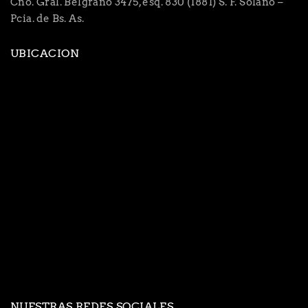
Cno. Gral. Belgrano 3475, esq. 830 (1881) S. F. Solano –
Pcia. de Bs. As.
UBICACION
NUESTRAS REDES SOCIALES