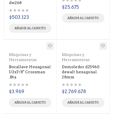
dw268
Valorado con
de 5
$
25.675
Valorado con
de 5
$
503.123
AÑADIR AL CARRITO
AÑADIR AL CARRITO
Máquinas y
Máquinas y
Herramientas
Herramientas
Bocallave Hexagonal
Demoledor d25960
1/2x7/8" Crossman
dewalt hexagonal
.Bta
28mm
Valorado con
de 5
Valorado con
de 5
$
3.969
$
2.769.678
AÑADIR AL CARRITO
AÑADIR AL CARRITO