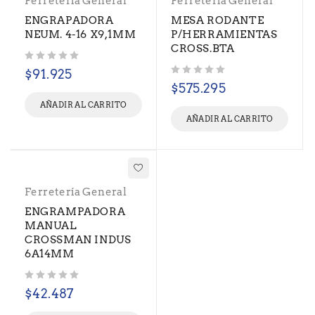
Ferretería General
Ferretería General
ENGRAPADORA
MESA RODANTE
NEUM. 4-16 X9,1MM
P/HERRAMIENTAS
CROSS.BTA
Valorado con
de 5
$
91.925
Valorado con
de 5
$
575.295
AÑADIR AL CARRITO
AÑADIR AL CARRITO
Ferretería General
ENGRAMPADORA
MANUAL
CROSSMAN INDUS
6A14MM
Valorado con
de 5
$
42.487