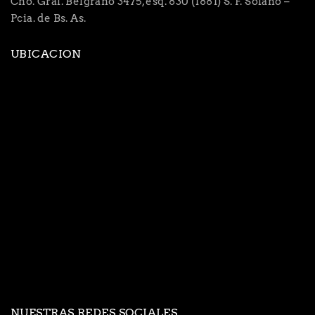
Cno. Gral. Belgrano 3475, esq. 830 (1881) S. F. Solano –
Pcia. de Bs. As.
UBICACION
NUESTRAS REDES SOCIALES