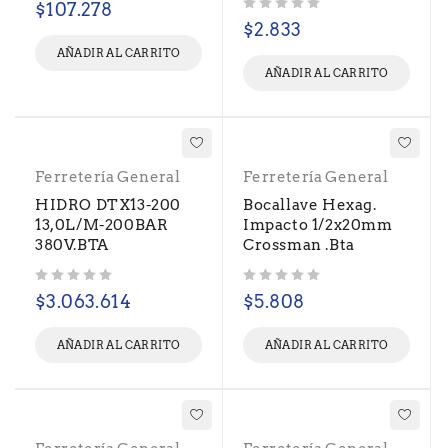
$
107.278
Valorado con
de 5
$
2.833
AÑADIR AL CARRITO
AÑADIR AL CARRITO
Ferretería General
Ferretería General
HIDRO DTX13-200
Bocallave Hexag.
13,0L/M-200BAR
Impacto 1/2x20mm
380V.BTA
Crossman .Bta
Valorado con
de 5
Valorado con
de 5
$
3.063.614
$
5.808
AÑADIR AL CARRITO
AÑADIR AL CARRITO