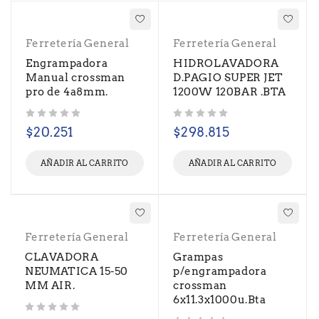
Ferretería General
Ferretería General
Engrampadora
HIDROLAVADORA
Manual crossman
D.PAGIO SUPER JET
pro de 4a8mm.
1200W 120BAR .BTA
Valorado con
de 5
Valorado con
de 5
$
20.251
$
298.815
AÑADIR AL CARRITO
AÑADIR AL CARRITO
Ferretería General
Ferretería General
CLAVADORA
Grampas
NEUMATICA 15-50
p/engrampadora
MM AIR.
crossman
6x11.3x1000u.Bta
Valorado con
de 5