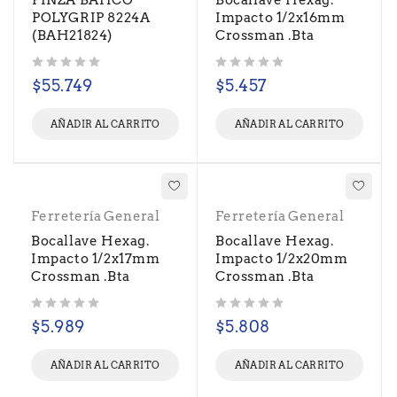
PINZA BAHCO
Bocallave Hexag.
POLYGRIP 8224A
Impacto 1/2x16mm
(BAH21824)
Crossman .Bta
Valorado con
de 5
Valorado con
de 5
$
55.749
$
5.457
AÑADIR AL CARRITO
AÑADIR AL CARRITO
Ferretería General
Ferretería General
Bocallave Hexag.
Bocallave Hexag.
Impacto 1/2x17mm
Impacto 1/2x20mm
Crossman .Bta
Crossman .Bta
Valorado con
de 5
Valorado con
de 5
$
5.989
$
5.808
AÑADIR AL CARRITO
AÑADIR AL CARRITO