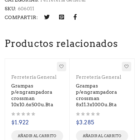
CATEGORIAS:
Ferretería General
SKU:
606011
COMPARTIR:
Productos relacionados
Ferretería General
Ferretería General
Grampas
Grampas
p/engrampadora
p/engrampadora
crossman
crossman
10x10.6x500u.Bta
8x11.3x1000u.Bta
Valorado con
de 5
Valorado con
de 5
$
1.922
$
3.285
AÑADIR AL CARRITO
AÑADIR AL CARRITO