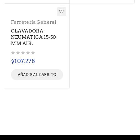
Ferretería General
CLAVADORA
NEUMATICA 15-50
MM AIR.
Valorado con
de 5
$
107.278
AÑADIR AL CARRITO