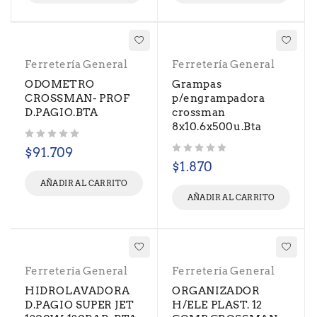
Ferretería General
Ferretería General
ODOMETRO
Grampas
CROSSMAN- PROF
p/engrampadora
D.PAGIO.BTA
crossman
8x10.6x500u.Bta
Valorado con
de 5
$
91.709
Valorado con
de 5
$
1.870
AÑADIR AL CARRITO
AÑADIR AL CARRITO
Ferretería General
Ferretería General
HIDROLAVADORA
ORGANIZADOR
D.PAGIO SUPER JET
H/ELE PLAST. 12