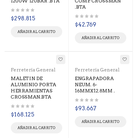
1200W 120BAR .BTA
COMP. CROSSMAN
.BTA
Valorado con
de 5
$
298.815
Valorado con
de 5
$
42.769
AÑADIR AL CARRITO
AÑADIR AL CARRITO
Ferretería General
Ferretería General
MALETIN DE
ENGRAPADORA
ALUMINIO PORTA
NEUM. 6-
HERRAMIENTAS
16MMX12.8MM .
CROSSMAN.BTA
Valorado con
de 5
$
93.667
Valorado con
de 5
$
168.125
AÑADIR AL CARRITO
AÑADIR AL CARRITO