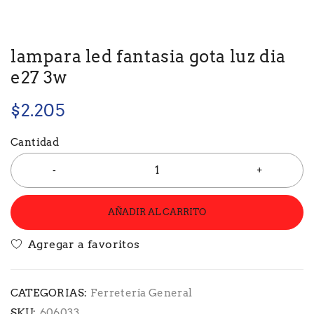
lampara led fantasia gota luz dia
e27 3w
$
2.205
Cantidad
AÑADIR AL CARRITO
CATEGORIAS:
Ferretería General
SKU:
606033