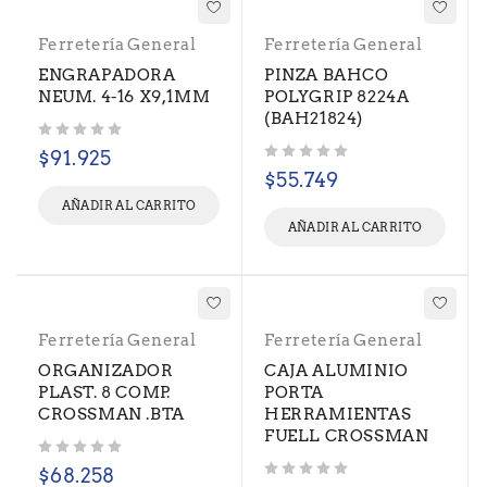
Ferretería General
Ferretería General
ENGRAPADORA
PINZA BAHCO
NEUM. 4-16 X9,1MM
POLYGRIP 8224A
(BAH21824)
Valorado con
de 5
$
91.925
Valorado con
de 5
$
55.749
AÑADIR AL CARRITO
AÑADIR AL CARRITO
Ferretería General
Ferretería General
ORGANIZADOR
CAJA ALUMINIO
PLAST. 8 COMP.
PORTA
CROSSMAN .BTA
HERRAMIENTAS
FUELL CROSSMAN
Valorado con
de 5
$
68.258
Valorado con
de 5