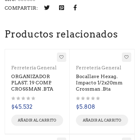
COMPARTIR:
Productos relacionados
Ferretería General
Ferretería General
ORGANIZADOR
Bocallave Hexag.
PLAST. 19 COMP.
Impacto 1/2x20mm
CROSSMAN .BTA
Crossman .Bta
Valorado con
de 5
Valorado con
de 5
$
45.532
$
5.808
AÑADIR AL CARRITO
AÑADIR AL CARRITO