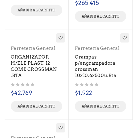
$
265.415
AÑADIR AL CARRITO
AÑADIR AL CARRITO
Ferretería General
Ferretería General
ORGANIZADOR
Grampas
H/ELE PLAST. 12
p/engrampadora
COMP. CROSSMAN
crossman
.BTA
10x10.6x500u.Bta
Valorado con
de 5
Valorado con
de 5
$
42.769
$
1.922
AÑADIR AL CARRITO
AÑADIR AL CARRITO