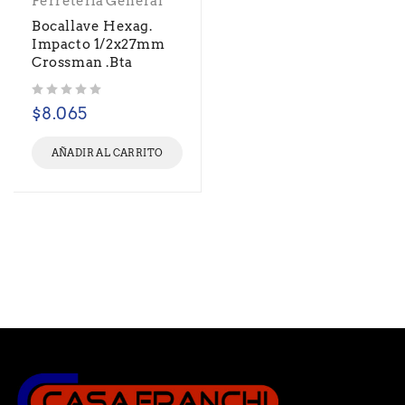
Ferretería General
Bocallave Hexag.
Impacto 1/2x27mm
Crossman .Bta
Valorado con
de 5
$
8.065
AÑADIR AL CARRITO